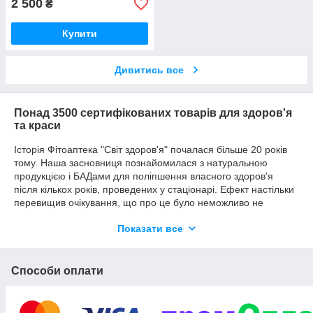
2 500
₴
Купити
Дивитись все
Понад 3500 сертифікованих товарів для здоров'я
та краси
Історія Фітоаптека "Світ здоров'я" почалася більше 20 років
тому. Наша засновниця познайомилася з натуральною
продукцією і БАДами для поліпшення власного здоров'я
після кількох років, проведених у стаціонарі. Ефект настільки
перевищив очікування, що про це було неможливо не
розповісти оточуючим, які в той час ще не підозрювали про
Показати все
існування альтернативи медпрепаратів. Так з'являлися наші
перші клієнти.
Поступово, маленький прилавок перетворився в магазин з
Способи оплати
новим для міста назвою Фитоаптека. Все більше людей
стало переконуватися в користь натуральних препаратів і
вибирати свідоме і дбайливе ставлення до свого організму і