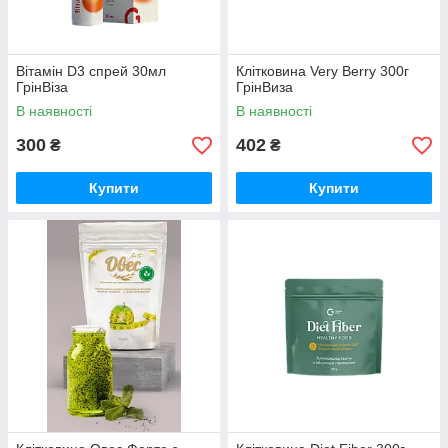
Вітамін D3 спрей 30мл
Клітковина Very Berry 300г
ГрінВіза
ГрінВиза
В наявності
В наявності
300
402
₴
₴
Купити
Купити