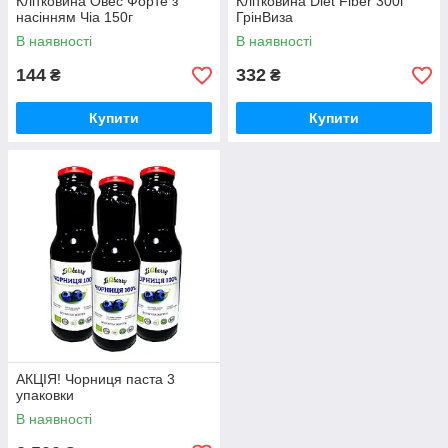
Клітковина Овес Форте з
Клітковина Diet Fiber 300г
насінням Чіа 150г
ГрінВиза
В наявності
В наявності
144
332
₴
₴
Купити
Купити
АКЦІЯ! Чорниця паста 3
упаковки
В наявності