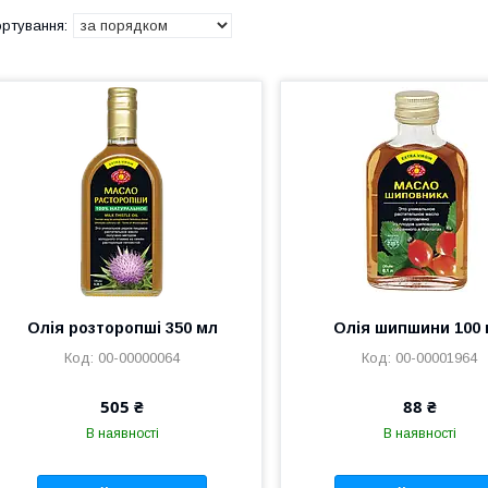
Олія розторопші 350 мл
Олія шипшини 100
00-00000064
00-00001964
505 ₴
88 ₴
В наявності
В наявності