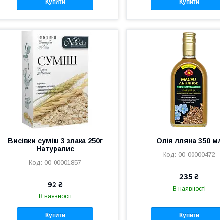
Купити
Купити
Висівки суміш 3 злака 250г
Олія лляна 350 м
Натуралис
00-00000472
00-00001857
235 ₴
92 ₴
В наявності
В наявності
Купити
Купити