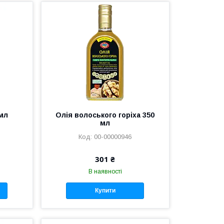
 мл
Олія волоського горіха 350
мл
00-00000946
301 ₴
В наявності
Купити