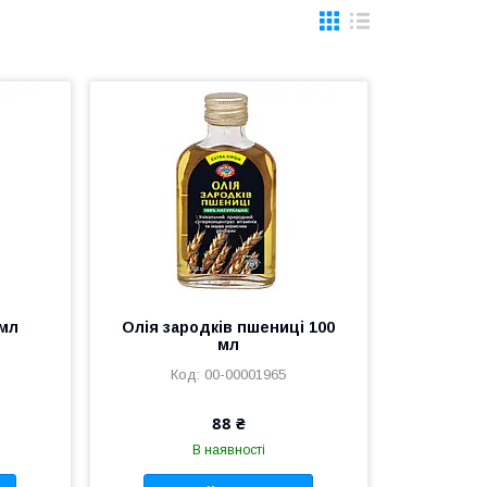
 мл
Олія зародків пшениці 100
мл
00-00001965
88 ₴
В наявності