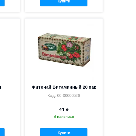
Купити
л
Фиточай Витаминный 20 пак
00-00000526
41 ₴
В наявності
Купити