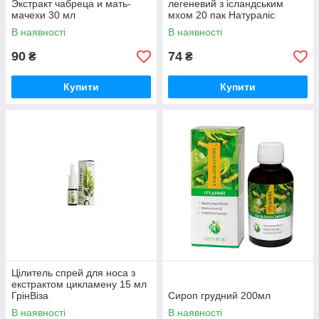
Экстракт чабреца и мать-
легеневий з ісландським
мачехи 30 мл
мхом 20 пак Натураліс
В наявності
В наявності
90
74
₴
₴
Купити
Купити
Цілитель спрей для носа з
екстрактом цикламену 15 мл
ГрінВіза
Сироп грудний 200мл
В наявності
В наявності