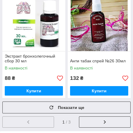
Экстракт бронхолегочный
сбор 30 мл
Анти табак спрей №26 30мл
В наявності
В наявності
88
132
₴
₴
Купити
Купити
Показати ще
1
/ 3