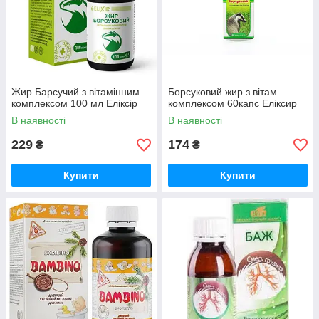
Жир Барсучий з вітамінним
Борсуковий жир з вітам.
комплексом 100 мл Еліксір
комплексом 60капс Еліксир
В наявності
В наявності
229
174
₴
₴
Купити
Купити