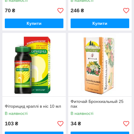
В наявності
В наявності
70
246
₴
₴
Купити
Купити
Фиточай Бронхиальный 25
Фіторицид краплі в ніс 10 мл
пак
В наявності
В наявності
103
34
₴
₴