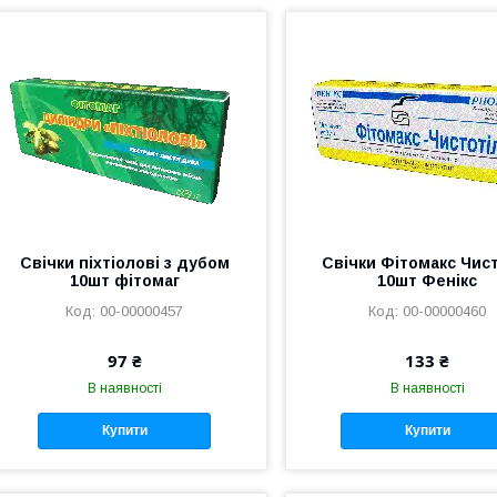
Свічки піхтіолові з дубом
Свічки Фітомакс Чис
10шт фітомаг
10шт Фенікс
00-00000457
00-00000460
97 ₴
133 ₴
В наявності
В наявності
Купити
Купити