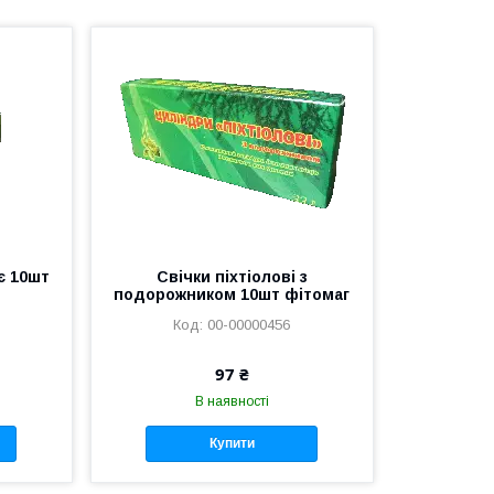
оє 10шт
Свічки піхтіолові з
подорожником 10шт фітомаг
00-00000456
97 ₴
В наявності
Купити