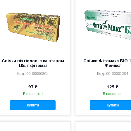
Свічки піхтіолові з каштаном
Свічки Фітомакс БІО 1
10шт фітомаг
Фенікс/
00-00000801
00-00001204
97 ₴
125 ₴
В наявності
В наявності
Купити
Купити