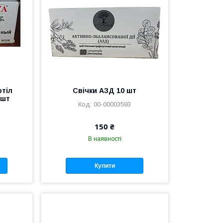
отіл
Свічки АЗД 10 шт
 шт
00-00003593
150 ₴
В наявності
Купити