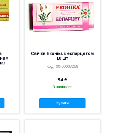
з
Свічки Еконіка з еспарцетом
иним
10 шт
маг
00-00003258
54 ₴
В наявності
Купити