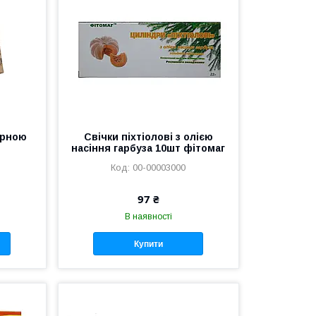
ерною
Свічки піхтіолові з олією
насіння гарбуза 10шт фітомаг
00-00003000
97 ₴
В наявності
Купити