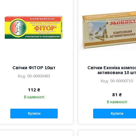
Свічки ФІТОР 10шт
Свічки Еконіка компо
активована 10 ш
00-00000463
00-00000710
112 ₴
81 ₴
В наявності
В наявності
Купити
Купити