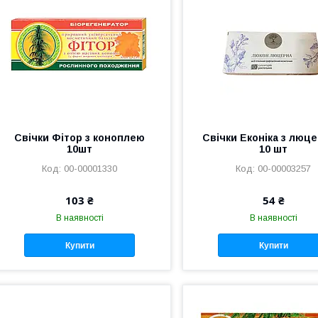
Свічки Фітор з коноплею
Свічки Еконіка з люц
10шт
10 шт
00-00001330
00-00003257
103 ₴
54 ₴
В наявності
В наявності
Купити
Купити