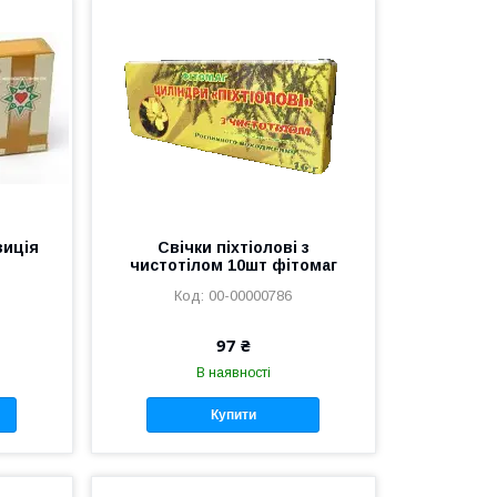
зиція
Свічки піхтіолові з
т
чистотілом 10шт фітомаг
00-00000786
97 ₴
В наявності
Купити