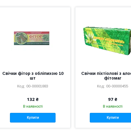
Свічки фітор з обліпихою 10
Свічки піхтіолові з ал
шт
фітомаг
00-00001883
00-00000455
132 ₴
97 ₴
В наявності
В наявності
Купити
Купити