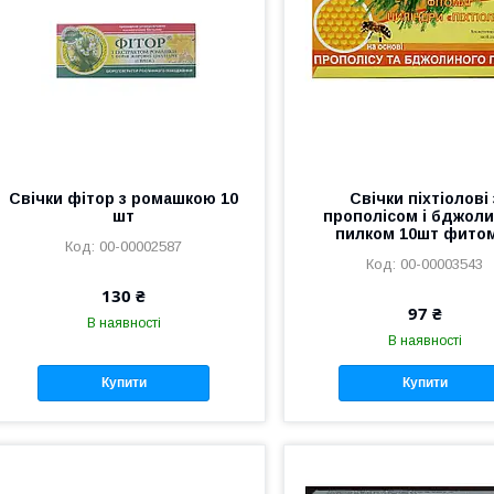
Свічки фітор з ромашкою 10
Свічки піхтіолові 
шт
прополісом і бджол
пилком 10шт фито
00-00002587
00-00003543
130 ₴
97 ₴
В наявності
В наявності
Купити
Купити