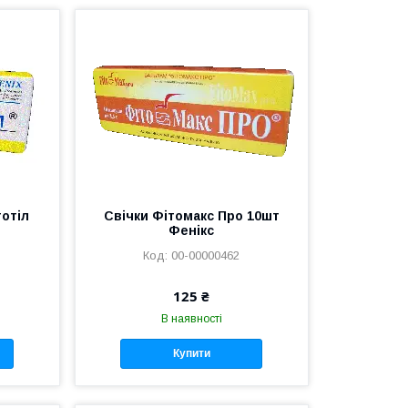
тотіл
Свічки Фітомакс Про 10шт
Фенікс
00-00000462
125 ₴
В наявності
Купити