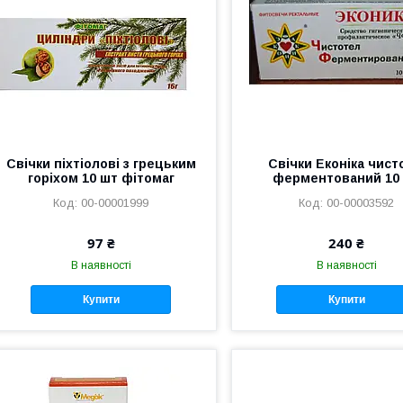
Свічки піхтіолові з грецьким
Свічки Еконіка чист
горіхом 10 шт фітомаг
ферментований 10
00-00001999
00-00003592
97 ₴
240 ₴
В наявності
В наявності
Купити
Купити