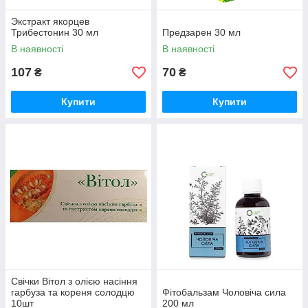
Экстракт якорцев
Трибестонин 30 мл
Предзарен 30 мл
В наявності
В наявності
107
70
₴
₴
Купити
Купити
Свічки Вітол з олією насіння
гарбуза та кореня солодцю
Фітобальзам Чоловіча сила
10шт
200 мл