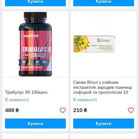
Купити
Купити
Свічки Вітол з олійним
екстрактом зародків пшениці
Трибулус 90 100капс
софорой та прополісом 10
шт
В наявності
В наявності
488
210
₴
₴
Купити
Купити