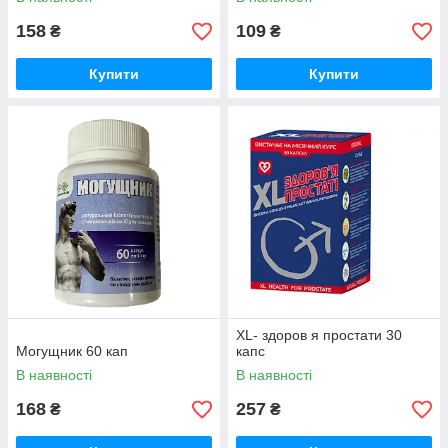
158
109
₴
₴
Купити
Купити
XL- здоров я простати 30
Могущник 60 кап
капс
В наявності
В наявності
168
257
₴
₴