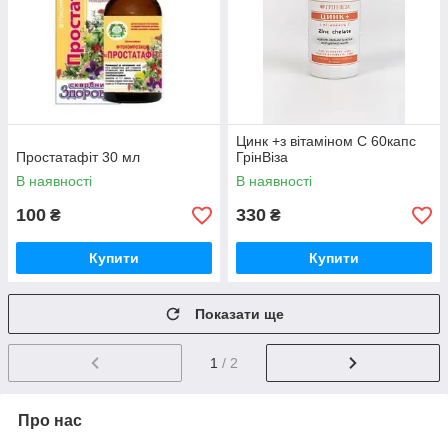
Цинк +з вітаміном С 60капс
Простатафіт 30 мл
ГрінВіза
В наявності
В наявності
100
330
₴
₴
Купити
Купити
Показати ще
1
/ 2
Про нас