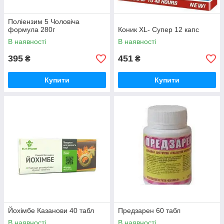
Поліензим 5 Чоловіча
формула 280г
Коник ХL- Cупер 12 капс
В наявності
В наявності
395
451
₴
₴
Купити
Купити
Йохімбе Казанови 40 табл
Предзарен 60 табл
В наявності
В наявності