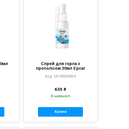
00мл
Спрей для горла з
прополісом 30мл Ерсаг
00-00004924
635 ₴
В наявності
Купити