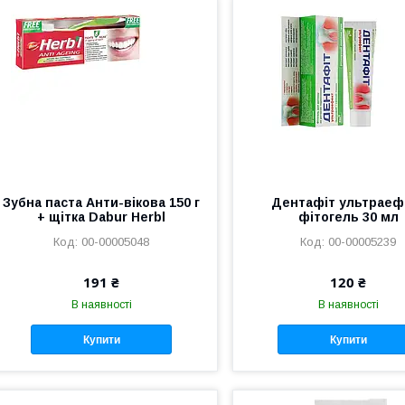
Зубна паста Анти-вікова 150 г
Дентафіт ультраеф
+ щітка Dabur Herbl
фітогель 30 мл
00-00005048
00-00005239
191 ₴
120 ₴
В наявності
В наявності
Купити
Купити