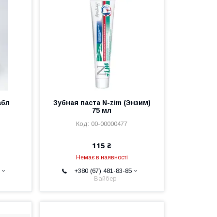
абл
Зубная паста N-zim (Энзим)
75 мл
00-00000477
115 ₴
Немає в наявності
+380 (67) 481-83-85
Вайбер