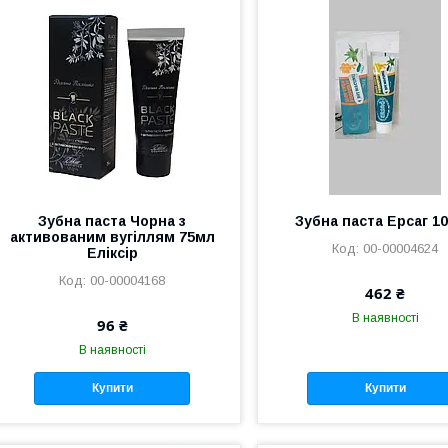
Зубна паста Чорна з
Зубна паста Ерсаг 1
активованим вугіллям 75мл
00-00004624
Еліксір
00-00004168
462 ₴
В наявності
96 ₴
В наявності
Купити
Купити