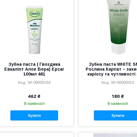
Зубна паста ( Гвоздика
Зубна паста WHITE S
Евкаліпт Алое Вера) Ерсаг
Рослина Карпат – захи
100мл 481
карієсу та чутливості 
00-00005164
00-00005016
462 ₴
180 ₴
В наявності
В наявності
Купити
Купити