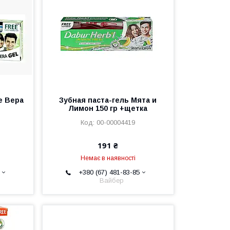
е Вера
Зубная паста-гель Мята и
Лимон 150 гр +щетка
00-00004419
191 ₴
Немає в наявності
+380 (67) 481-83-85
Вайбер