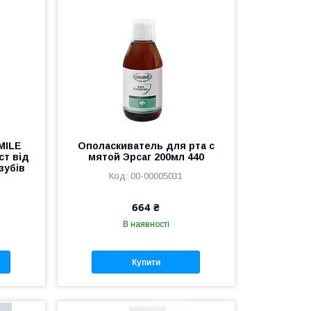
MILE
Ополаскиватель для рта с
ст від
мятой Эрсаг 200мл 440
зубів
00-00005031
664 ₴
В наявності
Купити