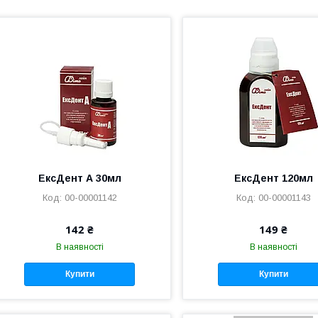
ЕксДент А 30мл
ЕксДент 120мл
00-00001142
00-00001143
142 ₴
149 ₴
В наявності
В наявності
Купити
Купити