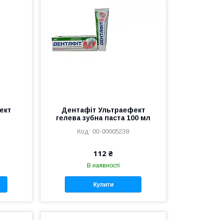
ект
Дентафіт Ультраефект
гелева зубна паста 100 мл
00-00005238
112 ₴
В наявності
Купити