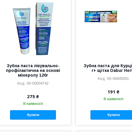
Зубна паста лікувально-
Зубна паста для Курці
профілактична на основі
г+ щітка Dabur Her
мінеролу 120г
00-00005051
00-00004742
191 ₴
275 ₴
В наявності
В наявності
Купити
Купити