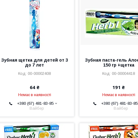
Зубная щетка для детей от 3
Зубная паста-гель Ало
до 7 лет
150 гр +щетка
00-00002408
00-00004418
64 ₴
191 ₴
Немає в наявності
Немає в наявності
+380 (67) 481-83-85
+380 (67) 481-83-85
Вайбер
Вайбер