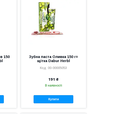
в 150
Зубна паста Оливка 150 г+
bl
щітка Dabur Herbl
00-00005053
191 ₴
В наявності
Купити