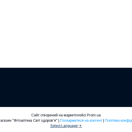
Сайт створений на маркетплейсі
Prom.ua
Інтернет-магазин "Фітоаптека Світ здоров'я" |
Поскаржитися на контент
|
Політика конфід
Select Language
▼