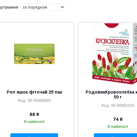
Реп яшок фіточай 25 пак
РодовикКровохлебка 
50 г
00-00000959
00-00001518
88 ₴
74 ₴
В наявності
В наявності