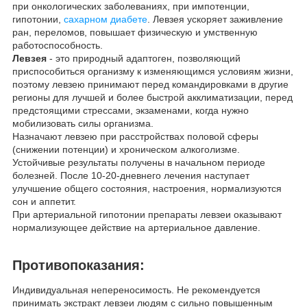
при онкологических заболеваниях, при импотенции,
гипотонии,
сахарном диабете
. Левзея ускоряет заживление
ран, переломов, повышает физическую и умственную
работоспособность.
Левзея
- это природный адаптоген, позволяющий
приспособиться организму к изменяющимся условиям жизни,
поэтому левзею принимают перед командировками в другие
регионы для лучшей и более быстрой акклиматизации, перед
предстоящими стрессами, экзаменами, когда нужно
мобилизовать силы организма.
Назначают левзею при расстройствах половой сферы
(снижении потенции) и хроническом алкоголизме.
Устойчивые результаты получены в начальном периоде
болезней. После 10-20-дневнего лечения наступает
улучшение общего состояния, настроения, нормализуются
сон и аппетит.
При артериальной гипотонии препараты левзеи оказывают
нормализующее действие на артериальное давление.
Противопоказания:
Индивидуальная непереносимость. Не рекомендуется
принимать экстракт левзеи людям с сильно повышенным