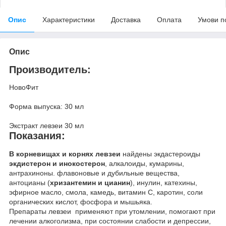
Опис
Характеристики
Доставка
Оплата
Умови п
Опис
Производитель:
НовоФит
Форма выпуска: 30 мл
Экстракт левзеи 30 мл
Показания:
В корневищах и корнях левзеи
найдены экдастероиды
экдистерон и инокостерон
, алкалоиды, кумарины,
антрахиноны. флавоновые и дубильные вещества,
антоцианы (
хризантемин и цианин
), инулин, катехины,
эфирное масло, смола, камедь, витамин С, каротин, соли
органических кислот, фосфора и мышьяка.
Препараты левзеи применяют при утомлении, помогают при
лечении алкоголизма, при состоянии слабости и депрессии,