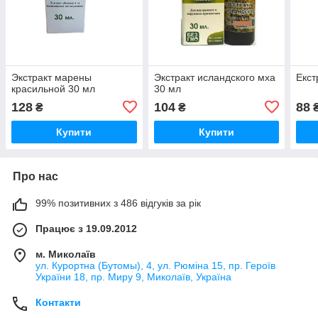
Экстракт марены
Экстракт исландского мха
Екст
красильной 30 мл
30 мл
128
104
88
₴
₴
Купити
Купити
Про нас
99% позитивних з 486 відгуків за рік
Працює з 19.09.2012
м. Миколаїв
ул. Курортна (Бутомы), 4, ул. Рюміна 15, пр. Героїв
України 18, пр. Миру 9, Миколаїв, Україна
Контакти