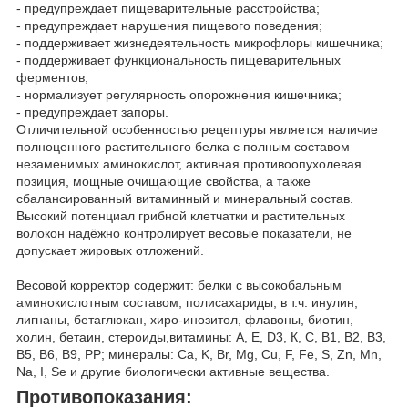
- предупреждает пищеварительные расстройства;
- предупреждает нарушения пищевого поведения;
- поддерживает жизнедеятельность микрофлоры кишечника;
- поддерживает функциональность пищеварительных
ферментов;
- нормализует регулярность опорожнения кишечника;
- предупреждает запоры.
Отличительной особенностью рецептуры является наличие
полноценного растительного белка с полным составом
незаменимых аминокислот, активная противоопухолевая
позиция, мощные очищающие свойства, а также
сбалансированный витаминный и минеральный состав.
Высокий потенциал грибной клетчатки и растительных
волокон надёжно контролирует весовые показатели, не
допускает жировых отложений.
Весовой корректор содержит: белки с высокобальным
аминокислотным составом, полисахариды, в т.ч. инулин,
лигнаны, бетаглюкан, хиро-инозитол, флавоны, биотин,
холин, бетаин, стероиды,витамины: А, Е, D3, К, С, В1, В2, В3,
В5, В6, В9, РР; минералы: Ca, K, Br, Mg, Cu, F, Fe, S, Zn, Mn,
Na, I, Se и другие биологически активные вещества.
Противопоказания: