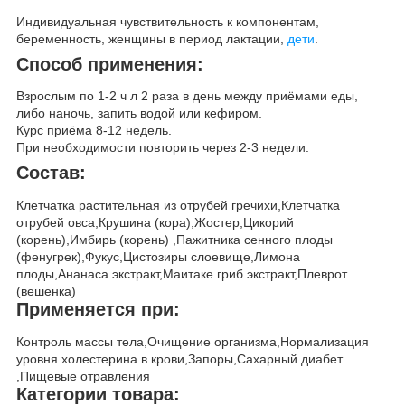
Индивидуальная чувствительность к компонентам,
беременность, женщины в период лактации,
дети
.
Способ применения:
Взрослым по 1-2 ч л 2 раза в день между приёмами еды,
либо наночь, запить водой или кефиром.
Курс приёма 8-12 недель.
При необходимости повторить через 2-3 недели.
Состав:
Клетчатка растительная из отрубей гречихи,Клетчатка
отрубей овса,Крушина (кора),Жостер,Цикорий
(корень),Имбирь (корень) ,Пажитника сенного плоды
(фенугрек),Фукус,Цистозиры слоевище,Лимона
плоды,Ананаса экстракт,Маитаке гриб экстракт,Плеврот
(вешенка)
Применяется при:
Контроль массы тела,Очищение организма,Нормализация
уровня холестерина в крови,Запоры,Сахарный диабет
,Пищевые отравления
Категории товара: