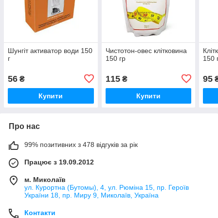
Шунгіт активатор води 150
Чистотон-овес клітковина
Кліт
г
150 гр
150 
56
115
95
₴
₴
Купити
Купити
Про нас
99% позитивних з 478 відгуків за рік
Працює з 19.09.2012
м. Миколаїв
ул. Курортна (Бутомы), 4, ул. Рюміна 15, пр. Героїв
України 18, пр. Миру 9, Миколаїв, Україна
Контакти