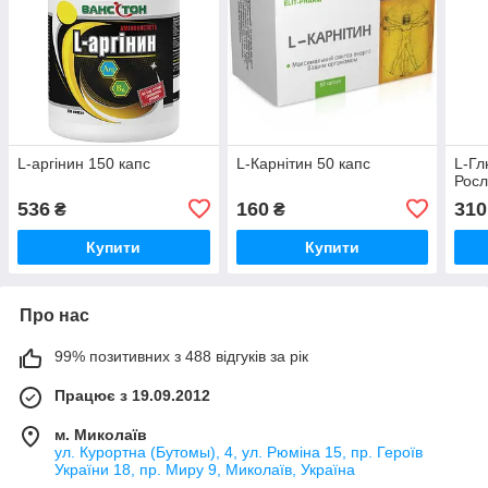
L-аргінин 150 капс
L-Карнітин 50 капс
L-Гл
Росл
536
160
310
₴
₴
Купити
Купити
Про нас
99% позитивних з 488 відгуків за рік
Працює з 19.09.2012
м. Миколаїв
ул. Курортна (Бутомы), 4, ул. Рюміна 15, пр. Героїв
України 18, пр. Миру 9, Миколаїв, Україна