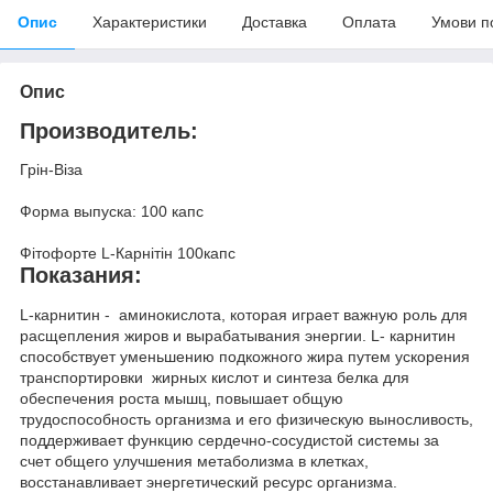
Опис
Характеристики
Доставка
Оплата
Умови п
Опис
Производитель:
Грін-Віза
Форма выпуска: 100 капс
Фітофорте L-Карнітін 100капс
Показания:
L-карнитин - аминокислота, которая играет важную роль для
расщепления жиров и вырабатывания энергии. L- карнитин
способствует уменьшению подкожного жира путем ускорения
транспортировки жирных кислот и синтеза белка для
обеспечения роста мышц, повышает общую
трудоспособность организма и его физическую выносливость,
поддерживает функцию сердечно-сосудистой системы за
счет общего улучшения метаболизма в клетках,
восстанавливает энергетический ресурс организма.