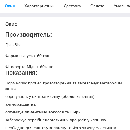
Опис
Характеристики
Доставка
Оплата
Умови п
Опис
Производитель:
Грін-Віза
Форма выпуска: 60 кап
Фітофорте Мідь + 60капс
Показания:
Нормалізує процес кровотворення та забезпечує метаболізм
заліза
бере участь у синтезі мієліну (оболонки клітин)
антиоксидантна
оптимізує пігментацію волосся та шкіри
забезпечує перебіг енергетичних процесів у клітинах
необхідна для синтезу колагену та його зв'язку еластином