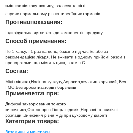
зміцнює кісткову тканину, волосся та нігті
сприяє нормальному рівню тиреоїдних гормонів
Противопоказания:
Індивідуальна чутливість до компонентів продукту
Способ применения:
По 1 капсулі 1 раз на день, бажано під час їжі або за
рекомендацією лікаря. Не вживати в одному прийомі разом з
препаратами, що містять цинк, вітамін С
Состав:
Міді гліцинат,Насіння кунжуту,Аеросил,желатин харчовий, Без
ГМО,Без ароматизаторів і барвників
Применяется при:
Дифузні захворювання тонкого
кишечника,Остеопороз,Гіперліпідемія,Нервові та психічні
розлади,,Зниження рівня міді при цукровому діабеті
Категории товара:
Витамины и минералы