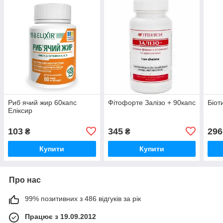
Риб ячий жир 60капс
Фітофорте Залізо + 90капс
Біот
Еліксир
103
345
296
₴
₴
Купити
Купити
Про нас
99% позитивних з 486 відгуків за рік
Працює з 19.09.2012