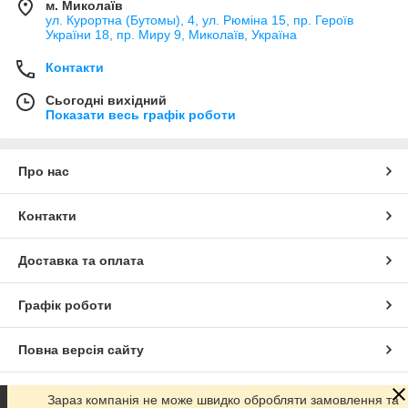
м. Миколаїв
ул. Курортна (Бутомы), 4, ул. Рюміна 15, пр. Героїв
України 18, пр. Миру 9, Миколаїв, Україна
Контакти
Сьогодні вихідний
Показати весь графік роботи
Про нас
Контакти
Доставка та оплата
Графік роботи
Повна версія сайту
Сайт створено на маркетплейсі
Prom.ua
Зараз компанія не може швидко обробляти замовлення та