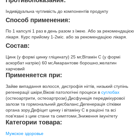
Противопоказания:
Індивідуальна чутливість до компонентів продукту
Способ применения:
По 1 капсулі 1 раз в день разом з їжею. Або за рекомендацією
лікаря. Курс прийому 1-2міс. або за рекомендацією лікаря.
Состав:
Цинк (у формі цинку гліцинату) 25 мг,Вітамін С (у формі
аскорбат натрію) 60 мг,Амарантове борошно,желатин
харчовий
Применяется при:
Зайве випадання волосся, дистрофія нігтів, низький ступінь
регенерації шкіри,Вікові патологічні процеси в
суглобах
(остеоартрити, остеоартрози),Дисфункція передміхурової
залози та гормональний дисбаланс,Дегенерація сітківки
органа зору,Дефіцит цинку і вітаміну С в раціоні та всі
пов'язані з цим стани та симптоми,Зниження імунітету
Категории товара:
Мужское здоровье