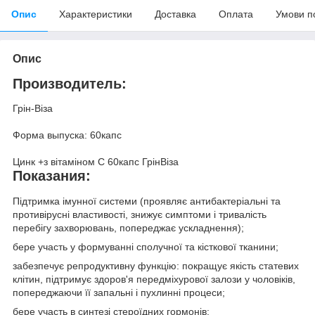
Опис
Характеристики
Доставка
Оплата
Умови п
Опис
Производитель:
Грін-Віза
Форма выпуска: 60капс
Цинк +з вітаміном С 60капс ГрінВіза
Показания:
Підтримка імунної системи (проявляє антибактеріальні та
противірусні властивості, знижує симптоми і тривалість
перебігу захворювань, попереджає ускладнення);
бере участь у формуванні сполучної та кісткової тканини;
забезпечує репродуктивну функцію: покращує якість статевих
клітин, підтримує здоров'я передміхурової залози у чоловіків,
попереджаючи її запальні і пухлинні процеси;
бере участь в синтезі стероїдних гормонів;