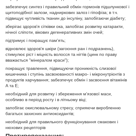
забезпечує синтез і правильний обмін гормонів підшлункової і
щитоподібної залози, надниркових залоз і гіпофіза; в т.ч.
підвищує чутливість тканин до інсуліну, запобігаючи діабету;
зберігає здоров'я сітківки ока, запобігає розвитку катаракти,
нічної сліпоти, вікових дегенеративних змін очей;
підтримує і покращує пам'ять;
відновлює здоров'я шкіри (загоєння ран і подразнень),
стимулює ріст і міцність волосся та нігтів (цинк по праву
вважається "мінералом краси");
покращує травлення, підвищуючи проникність слизової
кишечника і ступінь засвоюваності макро- і мікронутрієнтів з
продуктів харчування; забезпечує обмін і засвоєння вітамінів
А та Е;
необхідний для розвитку і збереження м'язової маси,
особливо в період росту і в літньому віці;
запобігає окислювальному стресу, сприяючи виробленню
багатьох захисних антиоксидантів;
необхідний для правильного функціонування смакових і
нюхових рецепторів