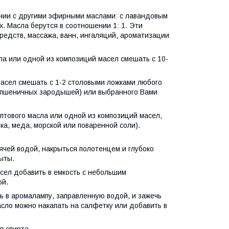
тании с другими эфирными маслами: с лавандовым
х. Масла берутся в соотношении 1: 1. Эти
редств, массажа, ванн, ингаляций, ароматизации
ла или одной из композиций масел смешать с 10-
масел смешать с 1-2 столовыми ложками любого
ла пшеничных зародышей) или выбранного Вами
иптового масла или одной из композиций масел,
а, меда, морской или поваренной соли).
рячей водой, накрыться полотенцем и глубоко
ыты.
асел добавить в емкость с небольшим
ой.
ь в аромалампу, заправленную водой, и зажечь
сло можно накапать на салфетку или добавить в