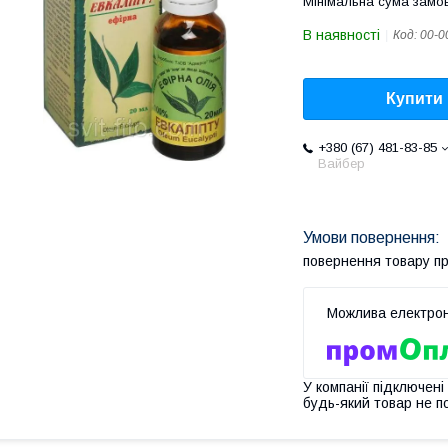
Мінімальна сума замов
В наявності
Код:
00-0
Купити
+380 (67) 481-83-85
Вайбер
повернення товару п
У компанії підключені
будь-який товар не п