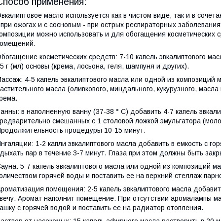
Способ применения:
вкалиптовое масло используется как в чистом виде, так и в соче
 при ожогах и с сосновым - при острых респираторных заболевания
омпозиции можно использовать и для обогащения косметических с
омещений.
богащение косметических средств: 7-10 капель эвкалиптового мас
5 г (мл) основы (крема, лосьона, геля, шампуня и других).
ассаж: 4-5 капель эвкалиптового масла или одной из композиций 
астительного масла (оливкового, миндального, кукурузного, мас
рема.
анны: в наполненную ванну (37-38 ° C) добавить 4-7 капель эвкал
редварительно смешанных с 1 столовой ложкой эмульгатора (молок
родолжительность процедуры 10-15 минут.
нгаляции: 1-2 капли эвкалиптового масла добавить в емкость с го
дыхать пар в течение 3-7 минут. Глаза при этом должны быть закр
ауна: 5-7 капель эвкалиптового масла или одной из композиций м
оличеством горячей воды и поставить ее на верхний стеллаж парн
роматизация помещения: 2-5 капель эвкалиптового масла добавит
вечу. Аромат наполнит помещение. При отсутствии аромалампы ма
ашку с горячей водой и поставить ее на радиатор отопления.