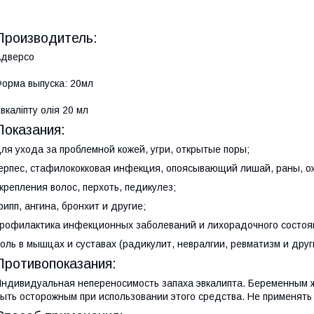
Производитель:
Адверсо
орма выпуска: 20мл
вкаліпту олія 20 мл
Показания:
ля ухода за проблемной кожей, угри, открытые поры;
ерпес, стафилококковая инфекция, опоясывающий лишай, раны, о
крепления волос, перхоть, педикулез;
рипп, ангина, бронхит и другие;
рофилактика инфекционных заболеваний и лихорадочного состоя
оль в мышцах и суставах (радикулит, невралгии, ревматизм и друг
Противопоказания:
ндивидуальная непереносимость запаха эвкалипта. Беременным 
ыть осторожным при использовании этого средства. Не применят