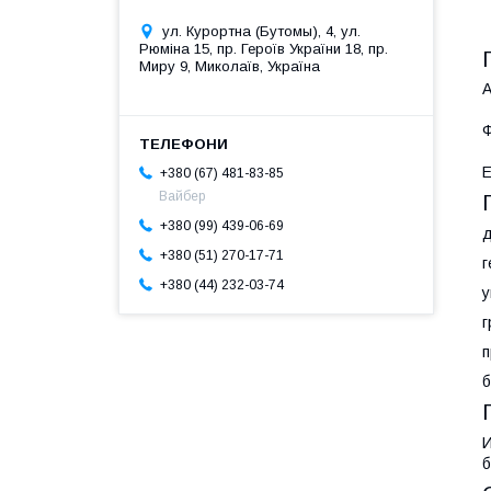
ул. Курортна (Бутомы), 4, ул.
Рюміна 15, пр. Героїв України 18, пр.
Миру 9, Миколаїв, Україна
Ф
Е
+380 (67) 481-83-85
Вайбер
+380 (99) 439-06-69
д
+380 (51) 270-17-71
г
+380 (44) 232-03-74
у
г
п
б
И
б