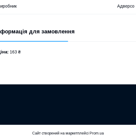
иробник
Адверсо
нформація для замовлення
іна:
163 ₴
Сайт створений на маркетплейсі
Prom.ua