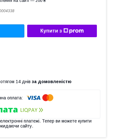
лення на сайті — 200 ₴
0004338
Купити з
ротягом 14 днів
за домовленістю
 електронні платежі. Тепер ви можете купити
окидаючи сайту.