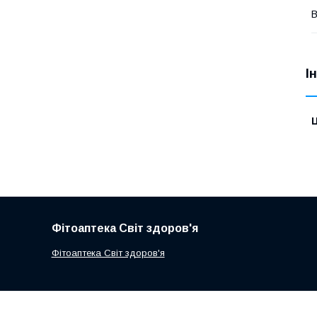
В
І
Ц
Фітоаптека Світ здоров'я
Фітоаптека Світ здоров'я