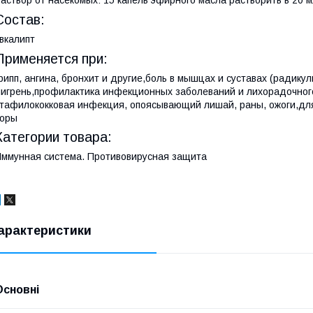
аствор от насекомых: 15 капель эфирного масла растворить в 20 м
Состав:
вкалипт
Применяется при:
рипп, ангина, бронхит и другие,боль в мышцах и суставах (радикул
игрень,профилактика инфекционных заболеваний и лихорадочного
тафилококковая инфекция, опоясывающий лишай, раны, ожоги,для
поры
Категории товара:
ммунная система. Противовирусная защита
арактеристики
Основні