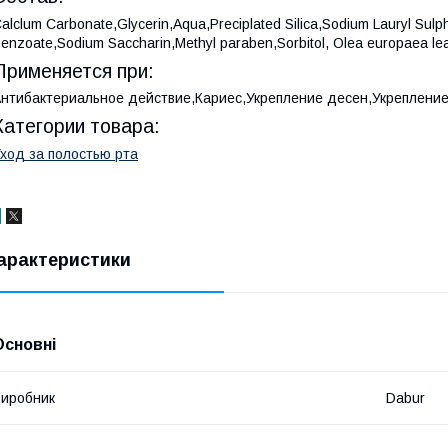
alclum Carbonate,Glycerin,Aqua,Preciplated Silica,Sodium Lauryl Sulp
enzoate,Sodium Saccharin,Methyl paraben,Sorbitol, Olea europaea lea
Применяется при:
нтибактериальное действие,Кариес,Укрепление десен,Укрепление
Категории товара:
ход за полостью рта
арактеристики
Основні
иробник
Dabur