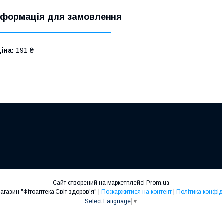
нформація для замовлення
іна:
191 ₴
Сайт створений на маркетплейсі
Prom.ua
Інтернет-магазин "Фітоаптека Світ здоров'я" |
Поскаржитися на контент
|
Політика конфід
Select Language
▼