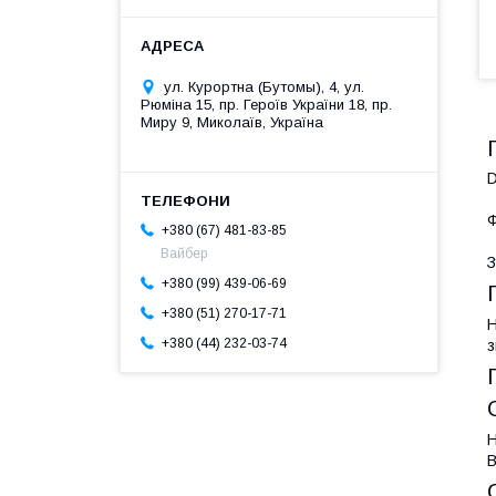
ул. Курортна (Бутомы), 4, ул.
Рюміна 15, пр. Героїв України 18, пр.
Миру 9, Миколаїв, Україна
Ф
+380 (67) 481-83-85
Вайбер
З
+380 (99) 439-06-69
+380 (51) 270-17-71
Н
+380 (44) 232-03-74
з
Н
В