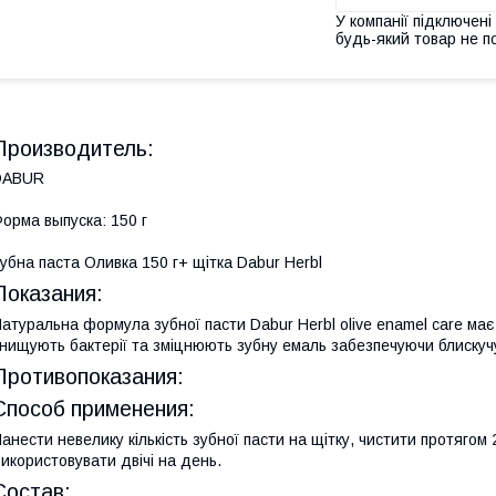
У компанії підключені
будь-який товар не п
Производитель:
DABUR
орма выпуска: 150 г
убна паста Оливка 150 г+ щітка Dabur Herbl
Показания:
атуральна формула зубної пасти Dabur Herbl olive enamel care має 
нищують бактерії та зміцнюють зубну емаль забезпечуючи блискучу 
Противопоказания:
Способ применения:
анести невелику кількість зубної пасти на щітку, чистити протягом 
икористовувати двічі на день.
Состав: