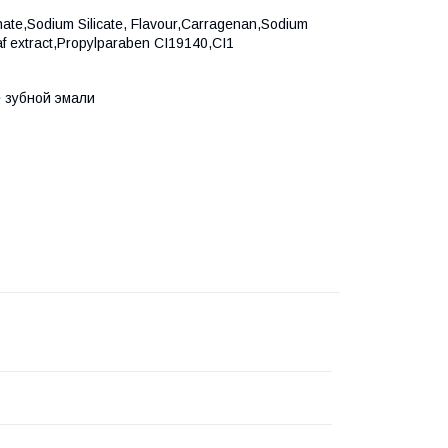
hate,Sodium Silicate, Flavour,Carragenan,Sodium
f extract,Propylparaben CI19140,CI1
 зубной эмали