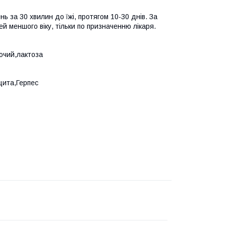
ь за 30 хвилин до їжі, протягом 10-30 днів. За
й меншого віку, тільки по призначенню лікаря.
ючий,лактоза
щита,Герпес