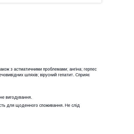
 також з астматичними проблемами; ангіна; герпес
сечовивідних шляхів; вірусний гепатит. Сприяє
дне вигодування.
сть для щоденного споживання. Не слід