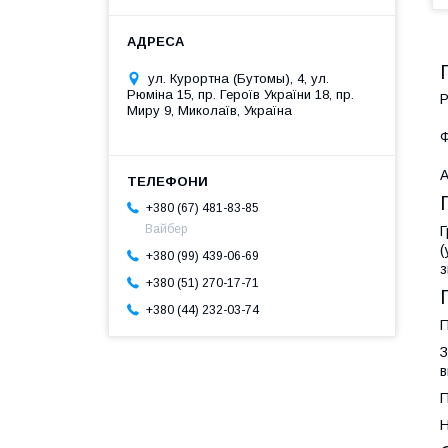
ул. Курортна (Бутомы), 4, ул.
Рюміна 15, пр. Героїв України 18, пр.
Р
Миру 9, Миколаїв, Україна
Ф
А
+380 (67) 481-83-85
Вайбер
Г
(
+380 (99) 439-06-69
з
+380 (51) 270-17-71
+380 (44) 232-03-74
П
З
в
П
Н