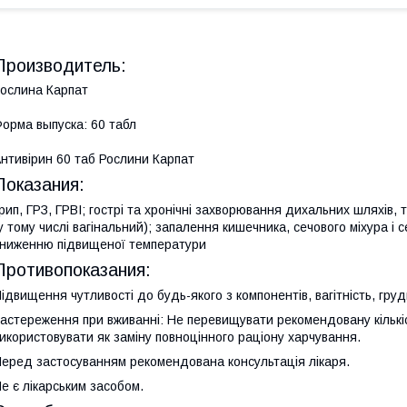
Производитель:
ослина Карпат
орма выпуска: 60 табл
нтивірин 60 таб Рослини Карпат
Показания:
рип, ГРЗ, ГРВІ; гострі та хронічні захворювання дихальних шляхів,
у тому числі вагінальний); запалення кишечника, сечового міхура і 
ниженню підвищеної температури
Противопоказания:
ідвищення чутливості до будь-якого з компонентів, вагітність, гру
астереження при вживанні: Не перевищувати рекомендовану кількі
икористовувати як заміну повноцінного раціону харчування.
еред застосуванням рекомендована консультація лікаря.
е є лікарським засобом.