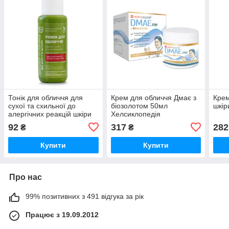
Тонік для обличчя для
Крем для обличчя Дмає з
Крем
сухої та схильної до
біозолотом 50мл
шкір
алергічних реакцій шкіри
Хелсиклопедія
60 мл ЯКА
92
317
282
₴
₴
Купити
Купити
Про нас
99% позитивних з 491 відгука за рік
Працює з 19.09.2012