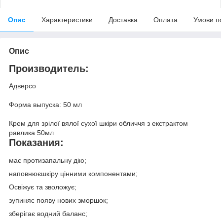
Опис
Характеристики
Доставка
Оплата
Умови п
Опис
Производитель:
Адверсо
Форма выпуска: 50 мл
Крем для зрілої вялої сухої шкіри обличчя з екстрактом
равлика 50мл
Показания:
має протизапальну дію;
наповнюєшкіру цінними компонентами;
Освіжує та зволожує;
зупиняє появу нових зморшок;
зберігає водний баланс;