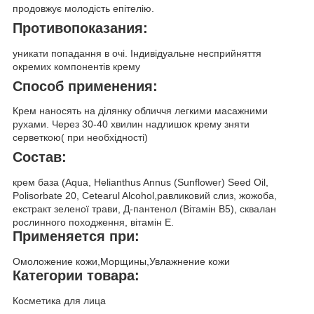
продовжує молодість епітелію.
Противопоказания:
уникати попадання в очі. Індивідуальне несприйняття
окремих компонентів крему
Способ применения:
Крем наносять на ділянку обличчя легкими масажними
рухами. Через 30-40 хвилин надлишок крему зняти
серветкою( при необхідності)
Состав:
крем база (Aqua, Helianthus Annus (Sunflower) Seed Oil,
Polisorbate 20, Cetearul Alcohol,равликовий слиз, жожоба,
екстракт зеленої трави, Д-пантенол (Вітамін В5), сквалан
рослинного походження, вітамін Е.
Применяется при:
Омоложение кожи,Морщины,Увлажнение кожи
Категории товара:
Косметика для лица