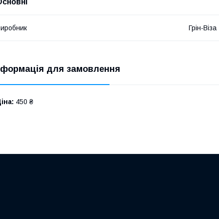
Основні
иробник
Грін-Віза
нформація для замовлення
іна:
450 ₴