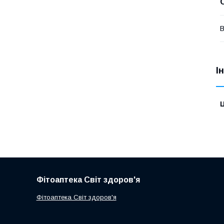
В
І
Ц
Фітоаптека Світ здоров'я
Фітоаптека Світ здоров'я