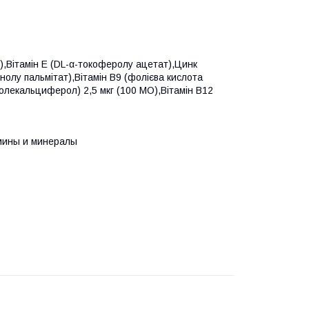
ід),Вітамін Е (DL-α-токоферолу ацетат),Цинк
инолу пальмітат),Вітамін B9 (фолієва кислота
холекальциферол) 2,5 мкг (100 МО),Вітамін B12
амины и минералы