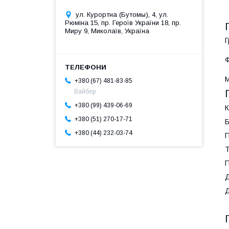
ул. Курортна (Бутомы), 4, ул.
Рюміна 15, пр. Героїв України 18, пр.
Миру 9, Миколаїв, Україна
Г
Ф
М
+380 (67) 481-83-85
Вайбер
+380 (99) 439-06-69
К
+380 (51) 270-17-71
Б
+380 (44) 232-03-74
П
Т
П
Д
Д