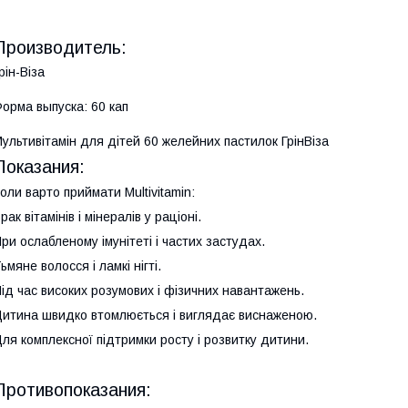
Производитель:
рін-Віза
орма выпуска: 60 кап
ультивітамін для дітей 60 желейних пастилок ГрінВіза
Показания:
оли варто приймати Multivitamin:
рак вітамінів і мінералів у раціоні.
ри ослабленому імунітеті і частих застудах.
ьмяне волосся і ламкі нігті.
ід час високих розумових і фізичних навантажень.
итина швидко втомлюється і виглядає виснаженою.
ля комплексної підтримки росту і розвитку дитини.
Противопоказания: