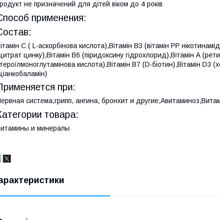
родукт не призначений для дітей віком до 4 років
Способ применения:
Состав:
ітамін C ( L-аскорбінова кислота),Вітамін B3 (вітамін PP нікотинам
цитрат цинку),Вітамін B6 (піридоксину гідрохлорид),Вітамін А (рет
тероїлмоноглутамінова кислота),Вітамін B7 (D-біотин),Вітамін D3 (
ціанкобаламін)
Применяется при:
ервная система,грипп, ангина, бронхит и другие,Авитаминоз,Вит
Категории товара:
итамины и минералы
арактеристики