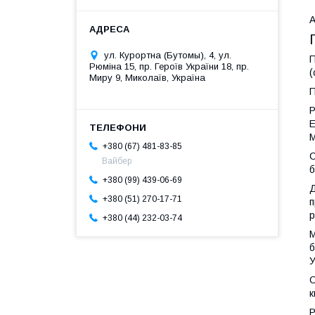
А
ул. Курортна (Бутомы), 4, ул.
П
Рюміна 15, пр. Героїв України 18, пр.
(
Миру 9, Миколаїв, Україна
П
Р
Е
М
+380 (67) 481-83-85
С
Вайбер
б
+380 (99) 439-06-69
Д
+380 (51) 270-17-71
п
р
+380 (44) 232-03-74
М
б
У
О
к
Р