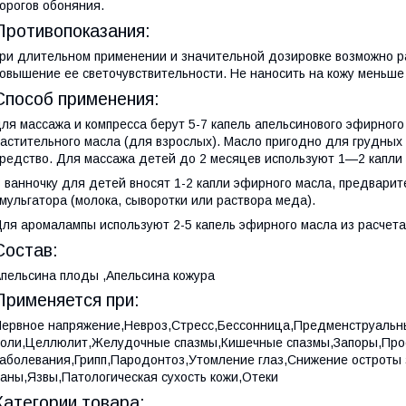
орогов обоняния.
Противопоказания:
ри длительном применении и значительной дозировке возможно р
овышение ее светочувствительности. Не наносить на кожу меньше 
Способ применения:
ля массажа и компресса берут 5-7 капель апельсинового эфирного
астительного масла (для взрослых). Масло пригодно для грудных
редство. Для массажа детей до 2 месяцев используют 1—2 капли 
 ванночку для детей вносят 1-2 капли эфирного масла, предвари
мульгатора (молока, сыворотки или раствора меда).
ля аромалампы используют 2-5 капель эфирного масла из расчет
Состав:
пельсина плоды ,Апельсина кожура
Применяется при:
ервное напряжение,Невроз,Стресс,Бессонница,Предменструаль
оли,Целлюлит,Желудочные спазмы,Кишечные спазмы,Запоры,Пр
аболевания,Грипп,Пародонтоз,Утомление глаз,Снижение острот
аны,Язвы,Патологическая сухость кожи,Отеки
Категории товара: