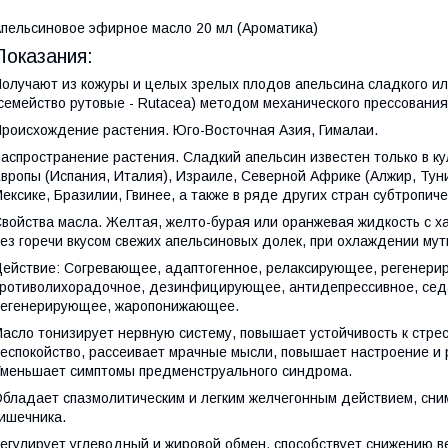
пельсиновое эфирное масло 20 мл (Ароматика)
Показания:
олучают из кожуры и целых зрелых плодов апельсина сладкого или ки
семейство рутовые - Rutacea) методом механического прессования
роисхождение растения. Юго-Восточная Азия, Гималаи.
аспространение растения. Сладкий апельсин известен только в к
вропы (Испания, Италия), Израиле, Северной Африке (Алжир, Тун
ексике, Бразилии, Гвинее, а также в ряде других стран субтропиче
войства масла. Желтая, желто-бурая или оранжевая жидкость с 
ез горечи вкусом свежих апельсиновых долек, при охлаждении мут
ействие: Согревающее, адаптогенное, релаксирующее, регенери
ротиволихорадочное, дезинфицирующее, антидепрессивное, седа
егенерирующее, жаропонижающее.
асло тонизирует нервную систему, повышает устойчивость к стре
еспокойство, рассеивает мрачные мысли, повышает настроение и 
меньшает симптомы предменструального синдрома.
бладает спазмолитическим и легким желчегонным действием, сни
ишечника.
егулирует углеводный и жировой обмен, способствует снижению в