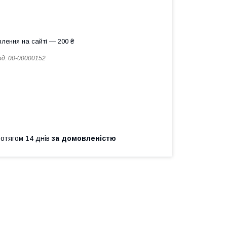
лення на сайті — 200 ₴
од:
00-00000152
ротягом 14 днів
за домовленістю