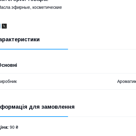
асла эфирные, косметические
арактеристики
Основні
иробник
Аромати
нформація для замовлення
іна:
90 ₴