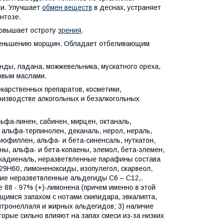
ви. Улучшает
обмен веществ
в деснах, устраняет
нтозе.
повышает остроту
зрения
.
 уменьшению морщин. Обладает отбеливающим
нды, ладана, можжевельника, мускатного ореха,
новым маслами.
карственных препаратов, косметики,
изводстве алкогольных и безалкогольных
ьфа-пинен, сабинен, мирцен, октаналь,
 альфа-терпинолен, деканаль, нерол, нераль,
иофиллен, альфа- и бета-синенсаль, нуткатон,
ы, альфа- и бета-копаены, элемол, бета-элемен,
декадиеналь, неразветвленные парафины состава
9Н60, лимоненоксиды, изопулегол, скарвеол,
ие неразветвленные альдегиды С6 – С12,.
е 88 - 97% (+)-лимонена (причем именно в этой
ющимся запахом с нотами скипидара, эвкалипта,
итронеллаля и жирных альдегидов; 3) наличие
орые сильно влияют на запах смеси из-за низких