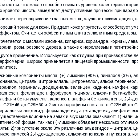
читается, что масло способно снижать уровень холестерина в кро
х кровоточивость, замедляет деструктивные процессы при парадо
нимает перенапряжение глазных мышц, улучшает аккомодацию, 
ороший тоник для кожи. Придает коже упругость, способствует
ффектом. Считается эффективным анитцеллюлитным средством.
очетается с маслами жасмина, кипариса, кориандра, корицы, лава
ерани, розы, розового дерева, а также с неролиевым и петитгрей
ругое применение. Используется как отдушка при производстве ле
арфюмерии. Широко применяется в пищевой промышленности, про
апитков.
сновные компоненты масла: (+)-лимонен (90%), линалоол (3%), ал
онаналь, цитраль, цитронеллаль, цитронеллол, альфа-терпинеол,
ераниол, гераниаль, додеценаль, валенцен, кадинен, камфен, кар
арнезен, фелландрен, фурфурол, n-цимол, альфа- и бета-кубебен
льфа- и бета-гумулены, валенсен, альфа- и бета-илангены, 2,4-
т С21Н46 до С29Н60 и 2-метилпарафины состава от С22Н46 до С2
ерилловый альдегид, формальдегид, ацетальдегид, алифатическ
ущественное влияние на запах и вкус масла оказывают: 1) наличи
птической форме, так как (-)-лимонен обладает несколько отлича
яты; 2)присутствие около 3% различных альдегидов – цитраля, ц
икропримесей 2,4-декадиеналя, альфа-синенсаля и нуткатона, кот