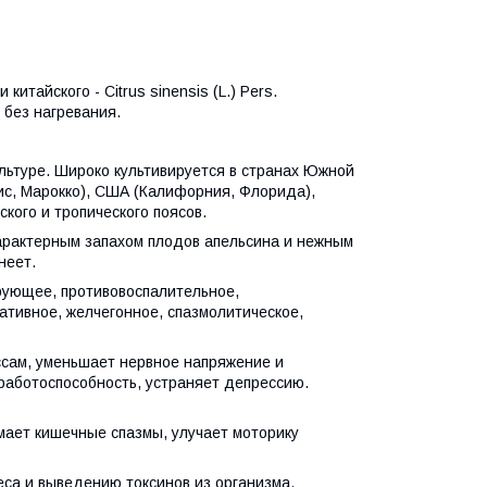
тайского - Citrus sinensis (L.) Pers.
 без нагревания.
ультуре. Широко культивируется в странах Южной
ис, Марокко), США (Калифорния, Флорида),
ского и тропического поясов.
характерным запахом плодов апельсина и нежным
неет.
рующее, противовоспалительное,
тивное, желчегонное, спазмолитическое,
ссам, уменьшает нервное напряжение и
работоспособность, устраняет депрессию.
мает кишечные спазмы, улучает моторику
еса и выведению токсинов из организма.