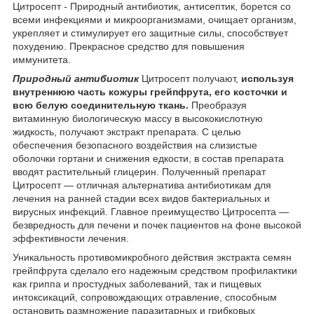
Цитросепт - Природный антибиотик, антисептик, борется со
всеми инфекциями и микроорганизмами, очищает организм,
укрепляет и стимулирует его защитные силы, способствует
похудению. Прекрасное средство для повышения
иммунитета.
Природный антибиотик
Цитросепт получают,
используя
внутреннюю часть кожуры грейпфрута, его косточки и
всю белую соединительную ткань.
Преобразуя
витаминную биологическую массу в высококислотную
жидкость, получают экстракт препарата. С целью
обеспечения безопасного воздействия на слизистые
оболочки гортани и снижения едкости, в состав препарата
вводят растительный глицерин. Полученный препарат
Цитросепт — отличная альтернатива антибиотикам для
лечения на ранней стадии всех видов бактериальных и
вирусных инфекций. Главное преимущество Цитросепта —
безвредность для печени и почек пациентов на фоне высокой
эффективности лечения.
Уникальность противомикробного действия экстракта семян
грейпфрута сделало его надежным средством профилактики
как гриппа и простудных заболеваний, так и пищевых
интоксикаций, сопровождающих отравление, способным
остановить размножение паразитарных и грибковых