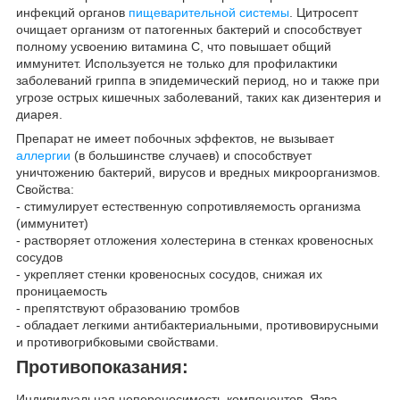
инфекций органов
пищеварительной системы
. Цитросепт
очищает организм от патогенных бактерий и способствует
полному усвоению витамина С, что повышает общий
иммунитет. Используется не только для профилактики
заболеваний гриппа в эпидемический период, но и также при
угрозе острых кишечных заболеваний, таких как дизентерия и
диарея.
Препарат не имеет побочных эффектов, не вызывает
аллергии
(в большинстве случаев) и способствует
уничтожению бактерий, вирусов и вредных микроорганизмов.
Свойства:
- стимулирует естественную сопротивляемость организма
(иммунитет)
- растворяет отложения холестерина в стенках кровеносных
сосудов
- укрепляет стенки кровеносных сосудов, снижая их
проницаемость
- препятствуют образованию тромбов
- обладает легкими антибактериальными, противовирусными
и противогрибковыми свойствами.
Противопоказания:
Индивидуальная непереносимость компонентов. Язва