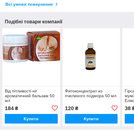
Всі умови повернення
Подібні товари компанії
Від пітливості ніг
Фитоконцентрат из
Гірс
ароматичний бальзам 50
пчелиного подмора 50 мл
мумі
мл
Елік
184
120
38
₴
₴
Купити
Купити