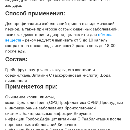
желудка.
Способ применения:
Для профилактики заболеваний гриппа в эпидемический
период, а также при угрозе острых кишечных заболеваний,
таких как дизентерия и диарея, целлюлит и для
обмена
веществ
- рекомендуется выпивать от 5 до 10 капель
экстракта на стакан воды или сока 2 раза в день до 18-00
после еды.
Состав:
Грейпфрут- внутр.часть кожуры, его косточки и
соедин.ткань,Витамин С (аскорбиновая кислота) ,Вода
очищенная
Применяется при:
Очищение крови, лимфы,
кожи.,Целлюлит,Грипп,ОРЗ,Профилактика ОРВИ,Простудные
и инфекционные заболевания бронхолегочной
системы,Бактериальные инфекции,Вирусные
инфекции,Грибок,Дефицит витамина С,Реабилитация после
перенесеных заболеваний,Кишечные
инфекции,Дизентерия,Диарея,Гнилостные процессы в