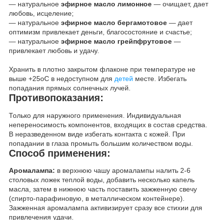
— натуральное
эфирное масло лимонное
— очищает, дает
любовь, исцеление;
— натуральное
эфирное масло бергамотовое
— дает
оптимизм привлекает деньги, благосостояние и счастье;
— натуральное
эфирное масло грейпфрутовое
—
привлекает любовь и удачу.
Хранить в плотно закрытом флаконе при температуре не
выше +25
о
С в недоступном для
детей
месте. Избегать
попадания прямых солнечных лучей.
Противопоказания:
Только для наружного применения. Индивидуальная
непереносимость компонентов, входящих в состав средства.
В неразведенном виде избегать контакта с кожей. При
попадании в глаза промыть большим количеством воды.
Способ применения:
Аромалампа:
в верхнюю чашу аромалампы налить 2-6
столовых ложек теплой воды, добавить несколько капель
масла, затем в нижнюю часть поставить зажженную свечу
(спирто-парафиновую, в металлическом контейнере).
Зажженная аромалампа активизирует сразу все стихии для
привлечения удачи.