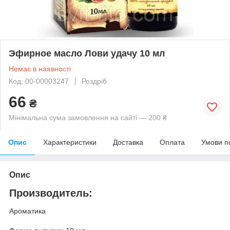
Эфирное масло Лови удачу 10 мл
Немає в наявності
Код: 00-00003247
Роздріб
66
₴
Мінімальна сума замовлення на сайті — 200 ₴
Опис
Характеристики
Доставка
Оплата
Умови п
Опис
Производитель:
Ароматика