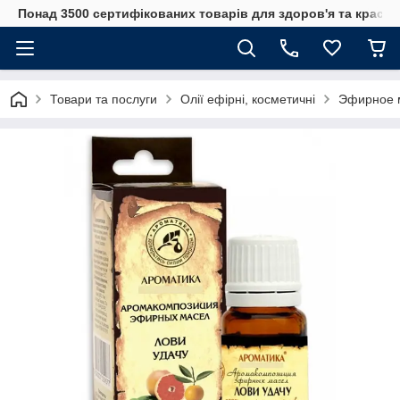
Понад 3500 сертифікованих товарів для здоров'я та краси
Товари та послуги
Олії ефірні, косметичні
Эфирное м