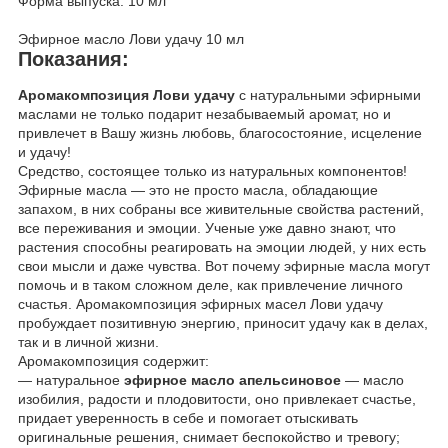
Форма выпуска: 10 мл
Эфирное масло Лови удачу 10 мл
Показания:
Аромакомпозиция Лови удачу
с натуральными эфирными
маслами не только подарит незабываемый аромат, но и
привлечет в Вашу жизнь любовь, благосостояние, исцеление
и удачу!
Средство, состоящее только из натуральных компонентов!
Эфирные масла — это не просто масла, обладающие
запахом, в них собраны все живительные свойства растений,
все переживания и эмоции. Ученые уже давно знают, что
растения способны реагировать на эмоции людей, у них есть
свои мысли и даже чувства. Вот почему эфирные масла могут
помочь и в таком сложном деле, как привлечение личного
счастья. Аромакомпозиция эфирных масел Лови удачу
пробуждает позитивную энергию, приносит удачу как в делах,
так и в личной жизни.
Аромакомпозиция содержит:
— натуральное
эфирное масло апельсиновое
— масло
изобилия, радости и плодовитости, оно привлекает счастье,
придает уверенность в себе и помогает отыскивать
оригинальные решения, снимает беспокойство и тревогу;