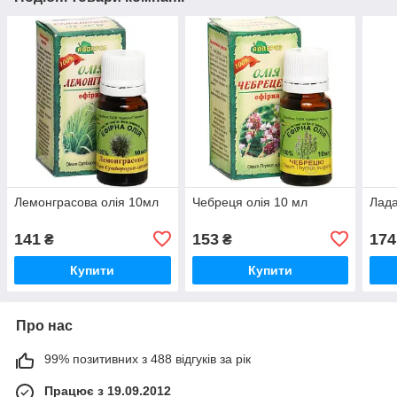
Лемонграсова олія 10мл
Чебреця олія 10 мл
Лада
141
153
174
₴
₴
Купити
Купити
Про нас
99% позитивних з 488 відгуків за рік
Працює з 19.09.2012