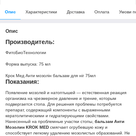
Опис
Характеристики
Доставка
Оплата
Умови п
Опис
Производитель:
ФитоБиоТехнологии
Форма выпуска: 75 мл
Крок Мед Анти мозолін бальзам для ніг 75мл
Показания:
Появление мозолей и натоптышей — естественная реакция
организма на чрезмерное давление и трение, которым
подвергается стопа. Для решения проблемы потребуется
препарат, содержащий компоненты с выраженными
кератолитическими и гидратирующими свойствами.
Нанесенный на проблемные участки стопы,
бальзам Анти
Мозолин KROK MED
смягчает огрубевшую кожу и
способствует легкому удалению мозолистых образований. Не