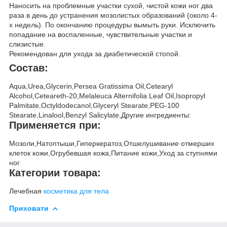
Наносить на проблемные участки сухой, чистой кожи ног два
раза в день до устранения мозолистых образований (около 4-
х недель). По окончанию процедуры вымыть руки. Исключить
попадание на воспаленные, чувствительные участки и
слизистые.
Рекомендован для ухода за диабетической стопой.
Состав:
Aqua,Urea,Glycerin,Persea Gratissima Oil,Cetearyl
Alcohol,Ceteareth-20,Melaleuca Alternifolia Leaf Oil,Isopropyl
Palmitate,Octyldodecanol,Glyceryl Stearate,PEG-100
Stearate,Linalool,Benzyl Salicylate,Другие ингредиенты:
Применяется при:
Мозоли,Натоптыши,Гиперкератоз,Отшелушивание отмерших
клеток кожи,Огрубевшая кожа,Питание кожи,Уход за ступнями
ног
Категории товара:
Лечебная
косметика для тела
Приховати