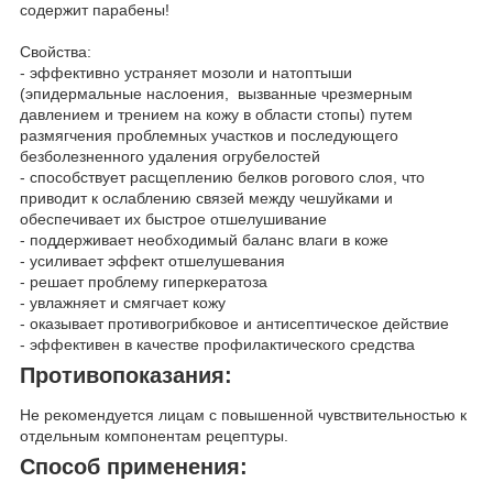
содержит парабены!
Свойства:
- эффективно устраняет мозоли и натоптыши
(эпидермальные наслоения, вызванные чрезмерным
давлением и трением на кожу в области стопы) путем
размягчения проблемных участков и последующего
безболезненного удаления огрубелостей
- способствует расщеплению белков рогового слоя, что
приводит к ослаблению связей между чешуйками и
обеспечивает их быстрое отшелушивание
- поддерживает необходимый баланс влаги в коже
- усиливает эффект отшелушевания
- решает проблему гиперкератоза
- увлажняет и смягчает кожу
- оказывает противогрибковое и антисептическое действие
- эффективен в качестве профилактического средства
Противопоказания:
Не рекомендуется лицам с повышенной чувствительностью к
отдельным компонентам рецептуры.
Способ применения: