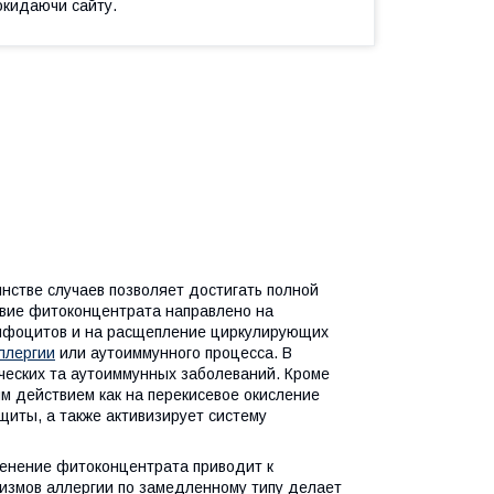
окидаючи сайту.
нстве случаев позволяет достигать полной
твие фитоконцентрата направлено на
мфоцитов и на расщепление циркулирующих
ллергии
или аутоиммунного процесса. В
ческих та аутоиммунных заболеваний. Кроме
 действием как на перекисевое окисление
щиты, а также активизирует систему
менение фитоконцентрата приводит к
измов аллергии по замедленному типу делает