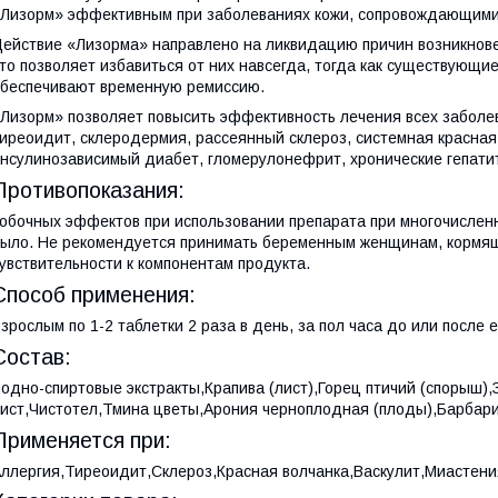
Лизорм» эффективным при заболеваниях кожи, сопровождающими
ействие «Лизорма» направлено на ликвидацию причин возникнове
то позволяет избавиться от них навсегда, тогда как существующи
беспечивают временную ремиссию.
Лизорм» позволяет повысить эффективность лечения всех заболе
иреоидит, склеродермия, рассеянный склероз, системная красная 
нсулинозависимый диабет, гломерулонефрит, хронические гепати
Противопоказания:
обочных эффектов при использовании препарата при многочислен
ыло. Не рекомендуется принимать беременным женщинам, кормя
увствительности к компонентам продукта.
Способ применения:
зрослым по 1-2 таблетки 2 раза в день, за пол часа до или после 
Состав:
одно-спиртовые экстракты,Крапива (лист),Горец птичий (спорыш),
ист,Чистотел,Тмина цветы,Арония черноплодная (плоды),Барбарис 
Применяется при:
ллергия,Тиреоидит,Склероз,Красная волчанка,Васкулит,Миастени