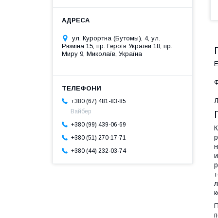
ул. Курортна (Бутомы), 4, ул.
Рюміна 15, пр. Героїв України 18, пр.
Миру 9, Миколаїв, Україна
Ф
Л
+380 (67) 481-83-85
Вайбер
+380 (99) 439-06-69
К
р
+380 (51) 270-17-71
н
+380 (44) 232-03-74
и
р
т
л
к
П
п