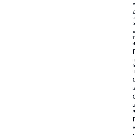
«
Д
ч
о
«
т
и
п
б
ч
В
В
л
А