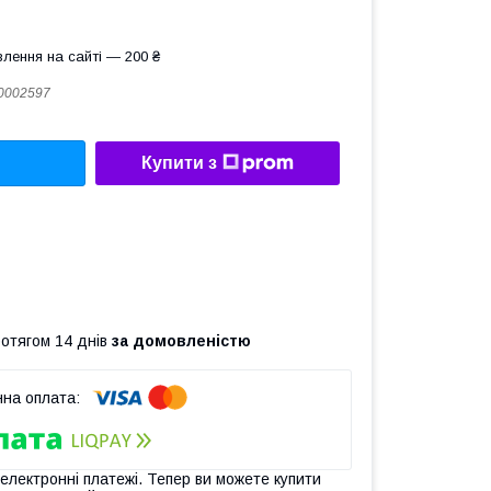
лення на сайті — 200 ₴
0002597
Купити з
ротягом 14 днів
за домовленістю
 електронні платежі. Тепер ви можете купити