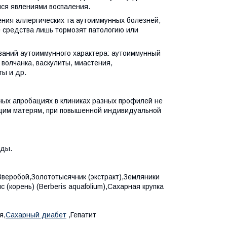
ся явлениями воспаления.
ния аллергических та аутоиммунных болезней,
е средства лишь тормозят патологию или
ваний аутоиммунного характера: аутоиммунный
волчанка, васкулиты, миастения,
ты и др.
ных апробациях в клиниках разных профилей не
щим матерям, при повышенной индивидуальной
еды.
Зверобой,Золототысячник (экстракт),Земляники
(корень) (Berberis aquafolium),Сахарная крупка
я,
Сахарный диабет
,Гепатит