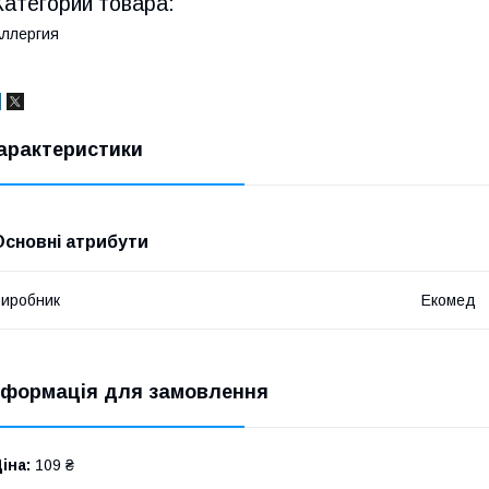
Категории товара:
ллергия
арактеристики
Основні атрибути
иробник
Екомед
нформація для замовлення
іна:
109 ₴