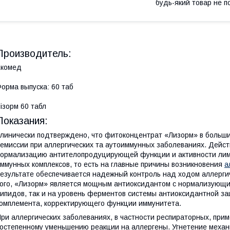
будь-який товар не п
Производитель:
Екомед
орма выпуска: 60 таб
ізорм 60 табл
Показания:
линически подтверждено, что фитоконцентрат «Лизорм» в больши
емиссии при аллергических та аутоиммунных заболеваниях. Дейс
ормализацию антителопродуцирующей функции и активности ли
ммунных комплексов, то есть на главные причины возникновения
а
езультате обеспечивается надежный контроль над ходом аллерги
ого, «Лизорм» является мощным антиоксидантом с нормализующим
ипидов, так и на уровень ферментов системы антиоксидантной за
омплемента, корректирующего функции иммунитета.
ри аллергических заболеваниях, в частности респираторных, при
остепенному уменьшению реакции на аллергены. Угнетение механ