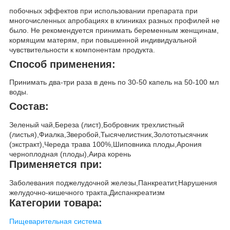
побочных эффектов при использовании препарата при
многочисленных апробациях в клиниках разных профилей не
было. Не рекомендуется принимать беременным женщинам,
кормящим матерям, при повышенной индивидуальной
чувствительности к компонентам продукта.
Способ применения:
Принимать два-три раза в день по 30-50 капель на 50-100 мл
воды.
Состав:
Зеленый чай,Береза (лист),Бобровник трехлистный
(листья),Фиалка,Зверобой,Тысячелистник,Золототысячник
(экстракт),Череда трава 100%,Шиповника плоды,Арония
черноплодная (плоды),Аира корень
Применяется при:
Заболевания поджелудочной железы,Панкреатит,Нарушения
желудочно-кишечного тракта,Диспанкреатизм
Категории товара:
Пищеварительная система