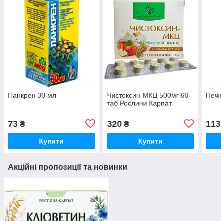
Панкрен 30 мл
Чистоксин-МКЦ 500мг 60
Печі
таб Рослини Карпат
73
320
113
₴
₴
Купити
Купити
Акційні пропозиції та новинки