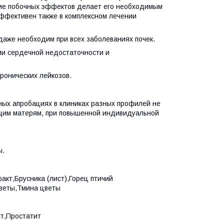
вие побочных эффектов делает его необходимым
эффективен также в комплексном лечении
даже необходим при всех заболеваниях почек.
ии сердечной недостаточности и
ронических лейкозов.
ных апробациях в клиниках разных профилей не
щим матерям, при повышенной индивидуальной
ы.
акт,Брусника (лист),Горец птичий
цветы,Тмина цветы
т,Простатит