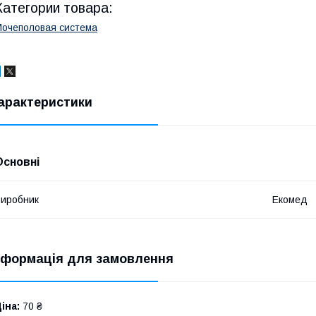
Категории товара:
очеполовая система
арактеристики
Основні
иробник
Екомед
нформація для замовлення
іна:
70 ₴