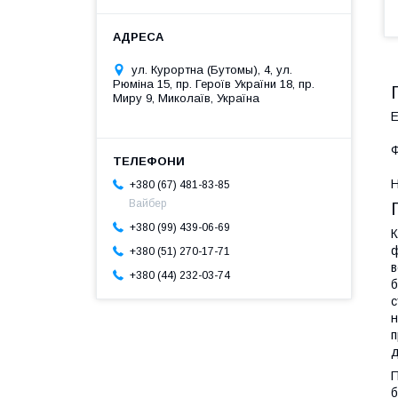
ул. Курортна (Бутомы), 4, ул.
Рюміна 15, пр. Героїв України 18, пр.
Миру 9, Миколаїв, Україна
Ф
Н
+380 (67) 481-83-85
Вайбер
+380 (99) 439-06-69
К
ф
+380 (51) 270-17-71
в
+380 (44) 232-03-74
б
с
н
п
д
П
б