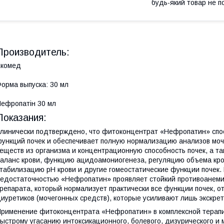
будь-який товар не п
Производитель:
Екомед
орма выпуска: 30 мл
ефропатін 30 мл
Показания:
линически подтверждено, что фитоконцентрат «Нефропатин» спос
ункций почек и обеспечивает полную нормализацию анализов мо
еществ из организма и концентрационную способность почек, а 
аланс крови, функцию ацидоамониогенеза, регуляцию объема кров
табилизацию рН крови и другие гомеостатические функции почек. 
едостаточностью «Нефропатин» проявляет стойкий противоанеми
репарата, который нормализует практически все функции почек, 
иуретиков (мочегонных средств), которые усиливают лишь экскр
рименение фитоконцентрата «Нефропатин» в комплексной терапи
ыстрому угасанию интоксикационного, болевого, дизурического и 