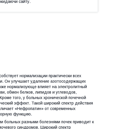
окидаючи сайту.
обствует нормализации практически всех
чи. Он улучшает удаление азотосодержащих
также нормализующе влияет на электролитный
и, обмен белков, липидов и углеводов,
Кроме того, у больных хронической почечной
ческий эффект. Такой широкий спектр действия
отличает «Нефропатин» от современных
еторную функцию.
и больных разными болезнями почек приводит к
мочевого синдромов. Широкий спектр