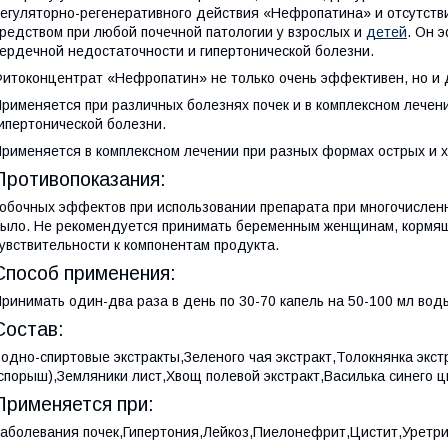
егуляторно-регенеративного действия «Нефропатина» и отсутст
редством при любой почечной патологии у взрослых и
детей
. Он 
ердечной недостаточности и гипертонической болезни.
итоконцентрат «Нефропатин» не только очень эффективен, но и 
рименяется при различных болезнях почек и в комплексном лечен
ипертонической болезни.
рименяется в комплексном лечении при разных формах острых и х
Противопоказания:
обочных эффектов при использовании препарата при многочислен
ыло. Не рекомендуется принимать беременным женщинам, кормя
увствительности к компонентам продукта.
Способ применения:
ринимать один-два раза в день по 30-70 капель на 50-100 мл вод
Состав:
одно-спиртовые экстракты,Зеленого чая экстракт,Толокнянка экстр
спорыш),Земляники лист,Хвощ полевой экстракт,Василька синего 
Применяется при:
аболевания почек,Гипертония,Лейкоз,Пиелонефрит,Цистит,Уретри