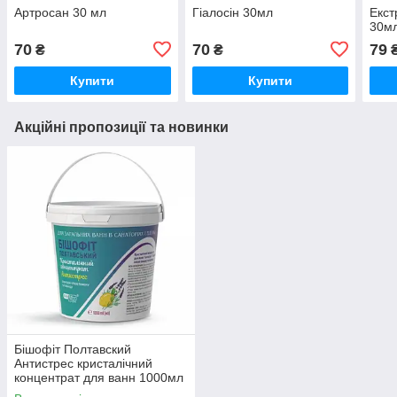
Артросан 30 мл
Гіалосін 30мл
Екст
30м
70
70
79
₴
₴
Купити
Купити
Акційні пропозиції та новинки
Бішофіт Полтавский
Антистрес кристалічний
концентрат для ванн 1000мл