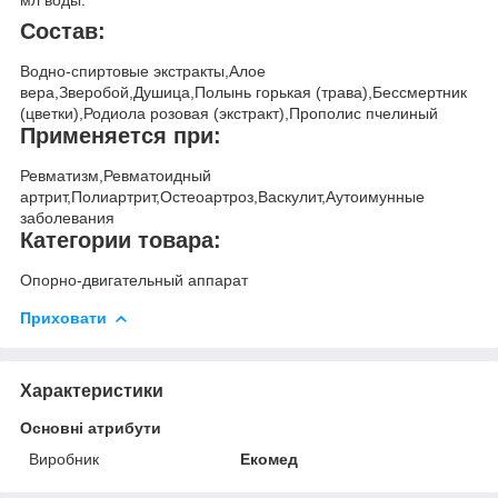
мл воды.
Состав:
Водно-спиртовые экстракты,Алое
вера,Зверобой,Душица,Полынь горькая (трава),Бессмертник
(цветки),Родиола розовая (экстракт),Прополис пчелиный
Применяется при:
Ревматизм,Ревматоидный
артрит,Полиартрит,Остеоартроз,Васкулит,Аутоимунные
заболевания
Категории товара:
Опорно-двигательный аппарат
Приховати
Характеристики
Основні атрибути
Виробник
Екомед