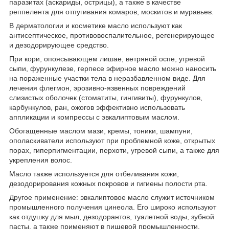
паразитах (аскариды, острицы), а также в качестве
реппелента для отпугивания комаров, москитов и муравьев.
В дерматологии и косметике масло используют как
антисептическое, противовоспалительное, регенерирующее
и дезодорирующее средство.
При кори, опоясывающем лишае, ветряной оспе, угревой
сыпи, фурункулезе, герпесе эфирное масло можно наносить
на пораженные участки тела в неразбавленном виде. Для
лечения флегмон, эрозивно-язвенных повреждений
слизистых оболочек (стоматиты, гингивиты), фурункулов,
карбункулов, ран, ожогов эффективно использовать
аппликации и компрессы с эвкалиптовым маслом.
Обогащенные маслом мази, кремы, тоники, шампуни,
ополаскиватели используют при проблемной коже, открытых
порах, гиперпигментации, перхоти, угревой сыпи, а также для
укрепления волос.
Масло также используется для отбеливания кожи,
дезодорирования кожных покровов и гигиены полости рта.
Другое применение: эвкалиптовое масло служит источником
промышленного получения цинеола. Его широко используют
как отдушку для мыл, дезодорантов, туалетной воды, зубной
пасты, а также применяют в пищевой промышленности.