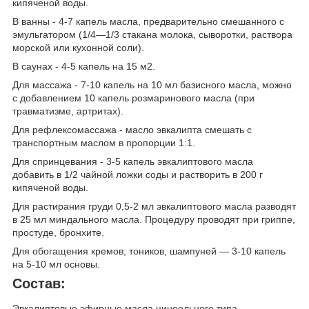
кипяченой воды.
В ванны - 4-7 капель масла, предварительно смешанного с
эмульгатором (1/4—1/3 стакана молока, сыворотки, раствора
морской или кухонной соли).
В саунах - 4-5 капель на 15 м2.
Для массажа - 7-10 капель на 10 мл базисного масла, можно
с добавлением 10 капель розмаринового масла (при
травматизме, артритах).
Для рефлексомассажа - масло эвкалипта смешать с
транспортным маслом в пропорции 1:1.
Для спринцевания - 3-5 капель эвкалиптового масла
добавить в 1/2 чайной ложки соды и растворить в 200 г
кипяченой воды.
Для растирания груди 0,5-2 мл эвкалиптового масла разводят
в 25 мл миндального масла. Процедуру проводят при гриппе,
простуде, бронхите.
Для обогащения кремов, тоников, шампуней — 3-10 капель
на 5-10 мл основы.
Состав:
Эвкалиптовые эфирные масла цинеольного типа