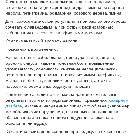
Сочетается с маслами апельсина, горького апельсина,
ветиверии, герани (пеларгонии), кедра, лимона, майорана,
нероли, петитгрейна, розмарина, розового дерева, тмина.
Для психосоматической регуляции и при ожогах его хорошо
сочетать с лавандовым, а при острых респираторных
заболеваниях - с сосновым эфирными маслами.
Комплиментарный аромат - нероли.
Показания к применению:
Респираторные заболевания, простуда, грипп, ангина,
бронхит, синусит, кашель, головная боль, повышенная
утомляемость, сонливость, снижение неспецифической
резистентности организма, вторичные иммунодефициты,
мышечная боль, тугоподвижность суставов, артриты,
невралгии, ревматизм, радикулит, плексит.
Применение эвкалиптового масла дает положительные
результаты при малых радиационных поражениях,
сахарном
диабете
, мигрени, нарушениях липидного обмена (например,
метаболических нарушениях, связанных с повышенным
образованием и накоплением продуктов перекисного
окисления липидов).
Как антипаразитарное средство при педикулезе и кишечных