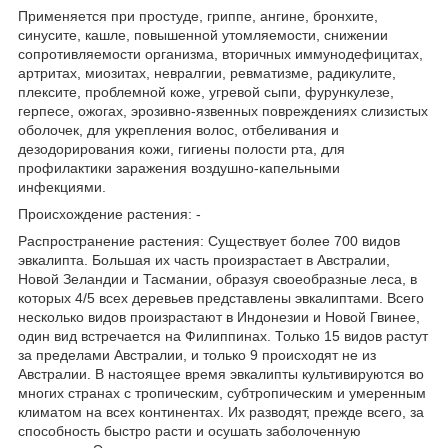
Применяется при простуде, гриппе, ангине, бронхите,
синусите, кашле, повышенной утомляемости, снижении
сопротивляемости организма, вторичных иммунодефицитах,
артритах, миозитах, невралгии, ревматизме, радикулите,
плексите, проблемной коже, угревой сыпи, фурункулезе,
герпесе, ожогах, эрозивно-язвенных повреждениях слизистых
оболочек, для укрепления волос, отбеливания и
дезодорирования кожи, гигиены полости рта, для
профилактики заражения воздушно-капельными
инфекциями.
Происхождение растения: -
Распространение растения: Существует более 700 видов
эвкалипта. Большая их часть произрастает в Австралии,
Новой Зеландии и Тасмании, образуя своеобразные леса, в
которых 4/5 всех деревьев представлены эвкалиптами. Всего
несколько видов произрастают в Индонезии и Новой Гвинее,
один вид встречается на Филиппинах. Только 15 видов растут
за пределами Австралии, и только 9 происходят не из
Австралии. В настоящее время эвкалипты культивируются во
многих странах с тропическим, субтропическим и умеренным
климатом на всех континентах. Их разводят, прежде всего, за
способность быстро расти и осушать заболоченную