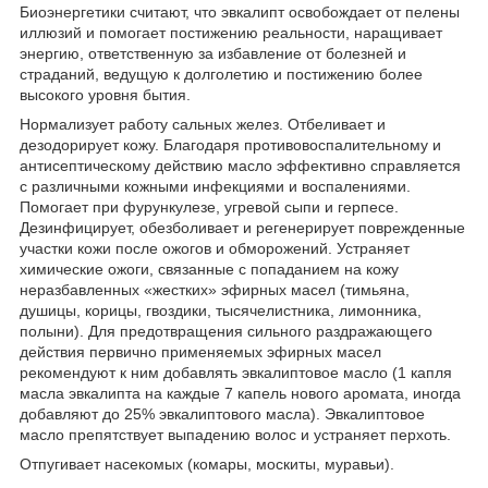
Биоэнергетики считают, что эвкалипт освобождает от пелены
иллюзий и помогает постижению реальности, наращивает
энергию, ответственную за избавление от болезней и
страданий, ведущую к долголетию и постижению более
высокого уровня бытия.
Нормализует работу сальных желез. Отбеливает и
дезодорирует кожу. Благодаря противовоспалительному и
антисептическому действию масло эффективно справляется
с различными кожными инфекциями и воспалениями.
Помогает при фурункулезе, угревой сыпи и герпесе.
Дезинфицирует, обезболивает и регенерирует поврежденные
участки кожи после ожогов и обморожений. Устраняет
химические ожоги, связанные с попаданием на кожу
неразбавленных «жестких» эфирных масел (тимьяна,
душицы, корицы, гвоздики, тысячелистника, лимонника,
полыни). Для предотвращения сильного раздражающего
действия первично применяемых эфирных масел
рекомендуют к ним добавлять эвкалиптовое масло (1 капля
масла эвкалипта на каждые 7 капель нового аромата, иногда
добавляют до 25% эвкалиптового масла). Эвкалиптовое
масло препятствует выпадению волос и устраняет перхоть.
Отпугивает насекомых (комары, москиты, муравьи).