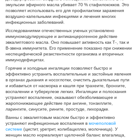
эмульсии эфирного масла убивает 70 % стафилококков. Это
позволяет использовать его для профилактики заражения
воздушно-капельными инфекциями и лечения многих
инфекционных заболеваний.
Исследованиями отечественных ученых установлено
иммуномодулирующее и антиканцерогенное действие
эвкалиптового масла. Оно повышает активность как Т-, так и
В-звена иммунитета. Его применение показано при снижении
неспецифической резистентности организма и вторичных
иммунодефицитах.
Горячие и холодные ингаляции позволяют быстро и
эффективно устранить воспалительные и застойные явления
в органах дыхания и носоглотки, очистить дыхательные пути
и избавиться от насморка и кашля при трахеите, бронхите,
воспалении и туберкулезе легких. Ингаляции и полоскания
устраняют воспаление, оказывают обезболивающее и
жаропонижающее действие при ангине, тонзиллите,
ларингите, синусите, рините, простуде, лихорадке.
Ванны с эвкалиптовым маслом быстро и эффективно
устраняют инфекционные воспаления в
мочеполовой
системе
(цистит, уретрит, колибациллез, молочница). У
женщин масло нормализует щелочной баланс влагалища,