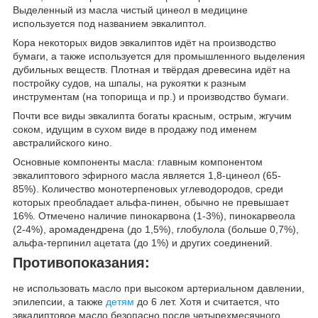
Выделенный из масла чистый цинеол в медицине
используется под названием эвкалиптол.
Кора некоторых видов эвкалиптов идёт на производство
бумаги, а также используется для промышленного выделения
дубильных веществ. Плотная и твёрдая древесина идёт на
постройку судов, на шпалы, на рукоятки к разным
инструментам (на топорища и пр.) и производство бумаги.
Почти все виды эвкалипта богаты красным, острым, жгучим
соком, идущим в сухом виде в продажу под именем
австралийского кино.
Основные компоненты масла: главным компонентом
эвкалиптового эфирного масла является 1,8-цинеол (65-
85%). Количество монотерпеновых углеводородов, среди
которых преобладает альфа-пинен, обычно не превышает
16%. Отмечено наличие пинокарвона (1-3%), пинокарвеола
(2-4%), аромадендрена (до 1,5%), глобулола (больше 0,7%),
альфа-терпинил ацетата (до 1%) и других соединений.
Противопоказания:
не использовать масло при высоком артериальном давлении,
эпилепсии, а также
детям
до 6 лет. Хотя и считается, что
эвкалиптовое масло безопасно после четырехмесячного