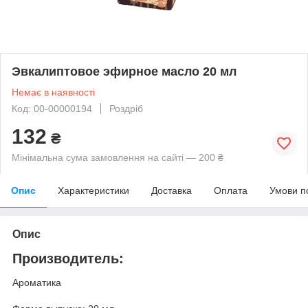
Эвкалиптовое эфирное масло 20 мл
Немає в наявності
Код: 00-00000194
Роздріб
132
₴
Мінімальна сума замовлення на сайті — 200 ₴
Опис
Характеристики
Доставка
Оплата
Умови п
Опис
Производитель:
Ароматика