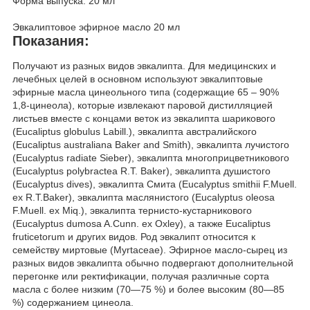
Форма выпуска: 20 мл
Эвкалиптовое эфирное масло 20 мл
Показания:
Получают из разных видов эвкалипта. Для медицинских и
лечебных целей в основном используют эвкалиптовые
эфирные масла цинеольного типа (содержащие 65 – 90%
1,8-цинеола), которые извлекают паровой дистилляцией
листьев вместе с концами веток из эвкалипта шарикового
(Eucaliptus globulus Labill.), эвкалипта австралийского
(Eucaliptus australiana Baker and Smith), эвкалипта лучистого
(Eucalyptus radiate Sieber), эвкалипта многоприцветникового
(Eucalyptus polybractea R.T. Baker), эвкалипта душистого
(Eucalyptus dives), эвкалипта Смита (Eucalyptus smithii F.Muell.
ex R.T.Baker), эвкалипта маслянистого (Eucalyptus oleosa
F.Muell. ex Miq.), эвкалипта тернисто-кустарникового
(Eucalyptus dumosa A.Cunn. ex Oxley), а также Eucaliptus
fruticetorum и других видов. Род эвкалипт относится к
семейству миртовые (Myrtaceae). Эфирное масло-сырец из
разных видов эвкалипта обычно подвергают дополнительной
перегонке или ректификации, получая различные сорта
масла с более низким (70—75 %) и более высоким (80—85
%) содержанием цинеола.