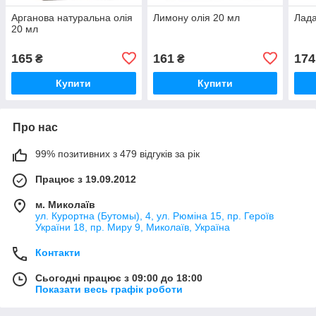
Арганова натуральна олія
Лимону олія 20 мл
Лада
20 мл
165
161
174
₴
₴
Купити
Купити
Про нас
99% позитивних з 479 відгуків за рік
Працює з 19.09.2012
м. Миколаїв
ул. Курортна (Бутомы), 4, ул. Рюміна 15, пр. Героїв
України 18, пр. Миру 9, Миколаїв, Україна
Контакти
Сьогодні працює з 09:00 до 18:00
Показати весь графік роботи