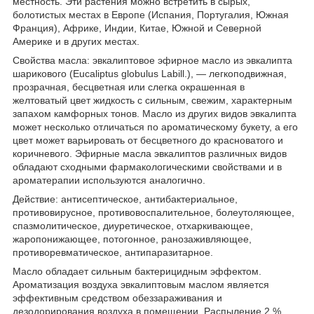
местность. Эти растения можно встретить в сырых,
болотистых местах в Европе (Испания, Португалия, Южная
Франция), Африке, Индии, Китае, Южной и Северной
Америке и в других местах.
Свойства масла: эвкалиптовое эфирное масло из эвкалипта
шарикового (Eucaliptus globulus Labill.), — легкоподвижная,
прозрачная, бесцветная или слегка окрашенная в
желтоватый цвет жидкость с сильным, свежим, характерным
запахом камфорных тонов. Масло из других видов эвкалипта
может несколько отличаться по ароматическому букету, а его
цвет может варьировать от бесцветного до красноватого и
коричневого. Эфирные масла эвкалиптов различных видов
обладают сходными фармакологическими свойствами и в
ароматерапии используются аналогично.
Действие: антисептическое, антибактериальное,
противовирусное, противовоспалительное, болеутоляющее,
спазмолитическое, диуретическое, отхаркивающее,
жаропонижающее, потогонное, ранозаживляющее,
противоревматическое, антипаразитарное.
Масло обладает сильным бактерицидным эффектом.
Ароматизация воздуха эвкалиптовым маслом является
эффективным средством обеззараживания и
дезодорирования воздуха в помещении. Распыление 2 %