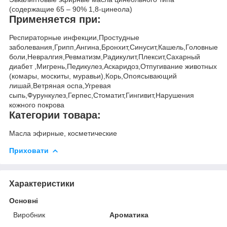
(содержащие 65 – 90% 1,8-цинеола)
Применяется при:
Респираторные инфекции,Простудные
заболевания,Грипп,Ангина,Бронхит,Синусит,Кашель,Головные
боли,Невралгия,Ревматизм,Радикулит,Плексит,Сахарный
диабет ,Мигрень,Педикулез,Аскаридоз,Отпугивание животных
(комары, москиты, муравьи),Корь,Опоясывающий
лишай,Ветряная оспа,Угревая
сыпь,Фурункулез,Герпес,Стоматит,Гингивит,Нарушения
кожного покрова
Категории товара:
Масла эфирные, косметические
Приховати
Характеристики
Основні
Виробник
Ароматика