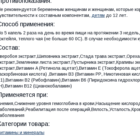
Противопоказания:
е рекомендуется беременным женщинам и женщинам, которые кор
увствительности к составным компонентам,
детям
до 12 лет.
Способ применения:
о 5 капель 2 раза на день во время пищи на протяжении 3 недель,
октейля, теплого чая (не больше 60 0С). В случае необходимости к
Состав:
веробоя экстракт,Шиповника экстракт,Стада трава экстракт,Орех
кстракт,Земляники листа экстракт,Пустырника экстракт,Крапивы эк
кстракт,Витамин A (Ретинола ацетат),Витамин Е (Токоферола ац
аскорбиновая кислота) ,Витамин В3 (Витамин РР, Никотиновая ки
1),Витамин В2 (Рибофлавин),Витамин В6 (Пиридоксина гидрохлор
Н),Витамин B12 (Цианокобаламин)
Применяется при:
немия,Снижение уровня гемоглобина в крови,Насыщение кислоро
аболеваний,Реабилитация после операций,Вялость,Усталость,Кр
аболевания
Категории товара:
итамины и минералы