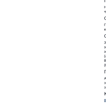
Н
ч
П
к
З
э
э
(
В
(
А
з
з
В