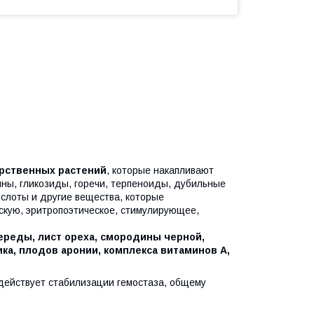
арственных растений
, которые накапливают
ны, гликозиды, горечи, терпеноиды, дубильные
ислоты и другие вещества, которые
скую, эритропоэтическое, стимулирующее,
ереды, лист ореха, смородины черной,
ка, плодов аронии, комплекса витаминов А,
действует стабилизации гемостаза, общему