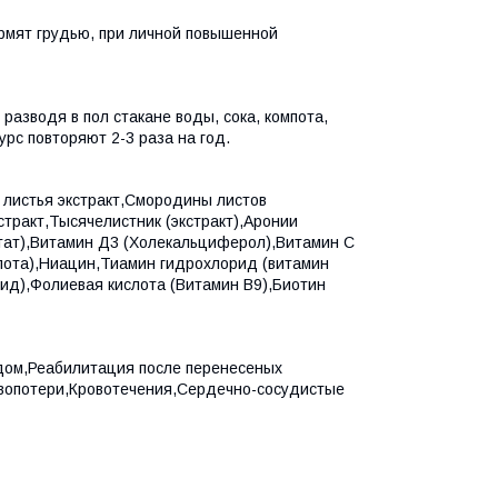
мят грудью, при личной повышенной
 разводя в пол стакане воды, сока, компота,
урс повторяют 2-3 раза на год.
а листья экстракт,Смородины листов
стракт,Тысячелистник (экстракт),Аронии
етат),Витамин Д3 (Холекальциферол),Витамин С
слота),Ниацин,Тиамин гидрохлорид (витамин
ид),Фолиевая кислота (Витамин В9),Биотин
дом,Реабилитация после перенесеных
овопотери,Кровотечения,Сердечно-сосудистые