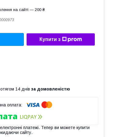
лення на сайті — 200 ₴
0000973
Купити з
ротягом 14 днів
за домовленістю
 електронні платежі. Тепер ви можете купити
окидаючи сайту.