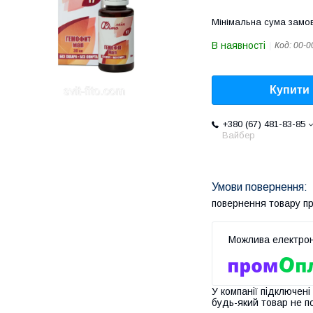
Мінімальна сума замов
В наявності
Код:
00-0
Купити
+380 (67) 481-83-85
Вайбер
повернення товару п
У компанії підключені
будь-який товар не п