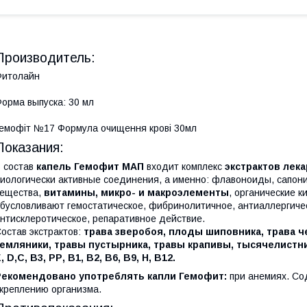
Производитель:
Фитолайн
орма выпуска: 30 мл
емофіт №17 Формула очищення крові 30мл
Показания:
 состав
капель Гемофит МАП
входит комплекс
экстрактов лек
иологически активные соединения, а именно: флавоноиды, сапони
ещества,
витамины, микро- и макроэлементы
, органические к
бусловливают гемостатическое, фибринолитичное, антиаллергиче
нтисклеротическое, репаративное действие.
остав экстрактов:
трава зверобоя, плоды шиповника, трава ч
земляники, травы пустырника, травы крапивы, тысячелистни
, D,С, В3, РР, В1, В2, В6, В9, Н, В12.
Рекомендовано употреблять капли Гемофит:
при анемиях. Со
креплению организма.