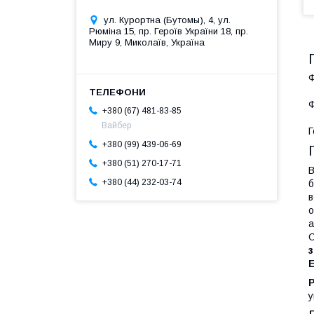
ул. Курортна (Бутомы), 4, ул.
Рюміна 15, пр. Героїв України 18, пр.
Миру 9, Миколаїв, Україна
Ф
+380 (67) 481-83-85
Вайбер
Г
+380 (99) 439-06-69
+380 (51) 270-17-71
В
+380 (44) 232-03-74
б
в
о
а
С
Е
у