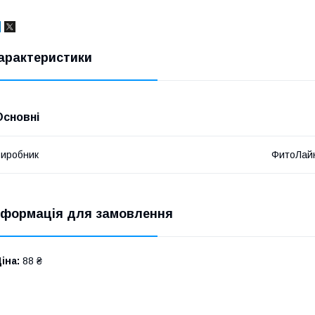
арактеристики
Основні
иробник
ФитоЛай
нформація для замовлення
іна:
88 ₴