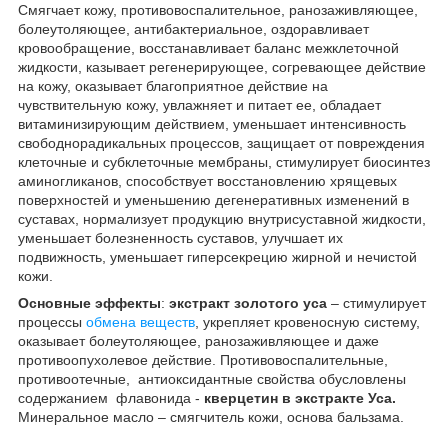
Смягчает кожу, противовоспалительное, ранозаживляющее,
болеутоляющее, антибактериальное, оздоравливает
кровообращение, восстанавливает баланс межклеточной
жидкости, казывает регенерирующее, согревающее действие
на кожу, оказывает благоприятное действие на
чувствительную кожу, увлажняет и питает ее, обладает
витаминизирующим действием, уменьшает интенсивность
свободнорадикальных процессов, защищает от повреждения
клеточные и субклеточные мембраны, стимулирует биосинтез
аминогликанов, способствует восстановлению хрящевых
поверхностей и уменьшению дегенеративных изменений в
суставах, нормализует продукцию внутрисуставной жидкости,
уменьшает болезненность суставов, улучшает их
подвижность, уменьшает гиперсекрецию жирной и нечистой
кожи.
Основные эффекты
:
экстракт золотого уса
– стимулирует
процессы
обмена веществ
, укрепляет кровеносную систему,
оказывает болеутоляющее, ранозаживляющее и даже
противоопухолевое действие. Противовоспалительные,
противоотечные, антиоксидантные свойства обусловлены
содержанием флавонида -
кверцетин в экстракте Уса.
Минеральное масло – смягчитель кожи, основа бальзама.