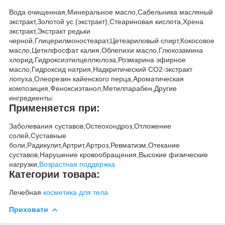
Вода очищенная,Минеральное масло,Сабельника масляный
экстракт,Золотой ус (экстракт),Стеариновая кислота,Хрена
экстракт,Экстракт редьки
черной,Глицерилмоностеарат,Цетеариловый спирт,Кокосовое
масло,Цетилфосфат калия,Облепихи масло,Глюкозамина
хлорид,Гидроксиэтилцеллюлоза,Розмарина эфирное
масло,Гидроксид натрия,Надкритический СО2-экстракт
лопуха,Олеорезин кайенского перца,Ароматическая
композиция,Феноксиэтанол,Метилпарабен,Другие
ингредиенты:
Применяется при:
Заболевания суставов,Остеохондроз,Отложение
солей,Суставные
боли,Радикулит,Артрит,Артроз,Ревматизм,Отекание
суставов,Нарушение кровообращения,Высокие физические
нагрузки,
Возрастная поддержка
Категории товара:
Лечебная
косметика для тела
Приховати