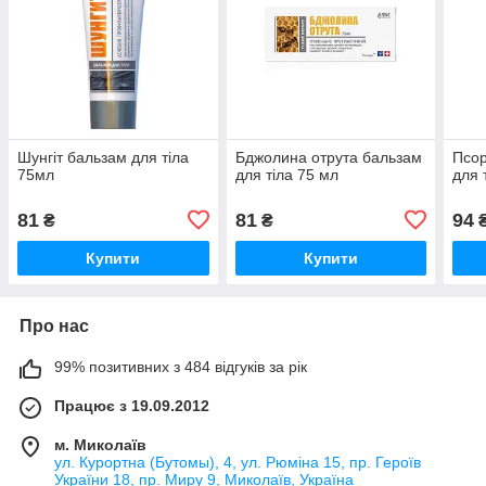
Шунгіт бальзам для тіла
Бджолина отрута бальзам
Псор
75мл
для тіла 75 мл
для 
81
81
94
₴
₴
Купити
Купити
Про нас
99% позитивних з 484 відгуків за рік
Працює з 19.09.2012
м. Миколаїв
ул. Курортна (Бутомы), 4, ул. Рюміна 15, пр. Героїв
України 18, пр. Миру 9, Миколаїв, Україна