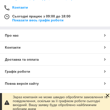
Контакти
Сьогодні працює з 09:00 до 18:00
Показати весь графік роботи
Про нас
Контакти
Доставка та оплата
Графік роботи
Повна версія сайту
Сайт створено на маркетплейсі
Prom.ua
Зараз компанія не може швидко обробляти замовлення та
повідомлення, оскільки за її графіком роботи сьогодні
вихідний. Вашу заявку буде оброблено найближчим
Політика конфіденційності
робочим днем