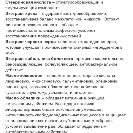
Стеариновая кислота
– структурообразующий и
эмульгирующий компонент.
Экстракт хрена
– оздоравливает кровообращение,
восстанавливает баланс межклеточной жидкости. Эстракт
живокоста лекарственного – обладает
противовоспалительным эффектом, ускоряет
восстановление поврежденных тканей.
Экстракт черного перца
–содержит тетрагидропиперин,
который улучшает проникновение активных ингредиентов в
кожу.
Экстракт сабельника болотного
–противовоспалительное,
ранозаживляющее, болеутоляющее, антибактериальное
действие.
Масло кокосовое
– содержит ценные жирные кислоты:
лауриновую, миристиновую, пальмитиновую, олеиновую,
линолевую, оказывает благоприятное действие на
чувствительную кожу, увлажняет и питает ее.
Масло облепихи
– обладает витаминизирующим,
смягчающим действием. Благодаря наличию
жирорастворимых биоантиоксидантов уменьшает
интенсивность свободнорадикальных процессов и защищает
от повреждения клеточные и субклеточные мембраны,
ускоряет заживление ран, обладает определенным
антибактериальным действием.