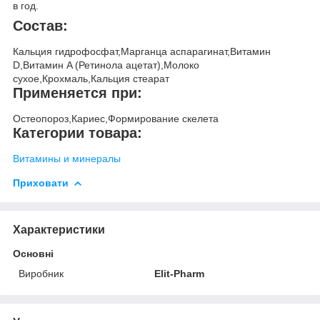
в год.
Состав:
Кальция гидрофосфат,Марганца аспарагинат,Витамин
D,Витамин A (Ретинола ацетат),Молоко
сухое,Крохмаль,Кальция стеарат
Применяется при:
Остеопороз,Кариес,Формирование скелета
Категории товара:
Витамины и минералы
Приховати
Характеристики
Основні
Виробник
Elit-Pharm