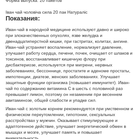
Форма выпуска: 20 пакетов
Іван чай чоловіча сила 20 пак Натураліс
Показания:
Иван-чай в народной медицине используют давно и широко
при злокачественных опухолях, язве желудка и
двенадцатиперстной кишки, при гастритах, колитах, ангине.
Иван-чай устраняет воспаление, нормализует давление,
улучшает работу сердца, печени, почек, очищает от шлаков и
токсинов, восстанавливает кишечную флору при
дисбактериозе, используется при мигрени, нервных
заболеваниях, бессоннице, простатите и аденоме простаты,
импотенции, диатезе, женских заболеваниях. Улучшает
защитные функции организма (повышает иммунитет). Иван-
чай по содержанию витамина С в шесть с половиной раз
превышает лимон, поэтому он незаменим при весеннем
авитаминозе, общей слабости и упадке сил.
Иван-чай с золотым корнем рекомендуется при умственном и
физическом переутомлении, гипотонии, сексуальных
расстройствах у мужчин. Оказывает стимулирующее и
адаптогенное действие, улучшает энергетический обмен в
мышцах и мозге, улучшает память и повышает
внимательность.