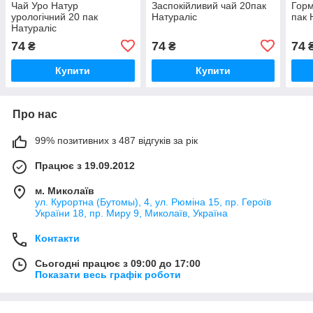
Чай Уро Натур
Заспокійливий чай 20пак
Горм
урологічний 20 пак
Натураліс
пак 
Натураліс
74
74
74
₴
₴
Купити
Купити
Про нас
99% позитивних з 487 відгуків за рік
Працює з 19.09.2012
м. Миколаїв
ул. Курортна (Бутомы), 4, ул. Рюміна 15, пр. Героїв
України 18, пр. Миру 9, Миколаїв, Україна
Контакти
Сьогодні працює з 09:00 до 17:00
Показати весь графік роботи