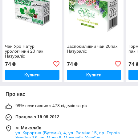
Чай Уро Натур
Заспокійливий чай 20пак
Горм
урологічний 20 пак
Натураліс
пак 
Натураліс
74
74
74
₴
₴
Купити
Купити
Про нас
99% позитивних з 478 відгуків за рік
Працює з 19.09.2012
м. Миколаїв
ул. Курортна (Бутомы), 4, ул. Рюміна 15, пр. Героїв
України 18, пр. Миру 9, Миколаїв, Україна