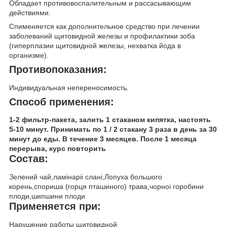
Обладает противовоспалительным и рассасывающим
действиями.
Спименяется как дополнительное средство при лечении
заболеваний щитовидной железы и профилактики зоба
(гиперплазии щитовидной железы, нехватка йода в
организме).
Противопоказания:
Индивидуальная непереносимость.
Способ применения:
1-2 фильтр-пакета, залить 1 стаканом кипятка, настоять
5-10 минут. Принимать по 1 / 2 стакану 3 раза в день за 30
минут до еды. В течение 3 месяцев. После 1 месяца
перерыва, курс повторить
Состав:
Зелений чай,ламінаріі слані,Лопуха большого
корень,спориша (горця пташиного) трава,чорноі горобини
плоди,шипшини плоди
Применяется при:
Нарушение работы щитовидной