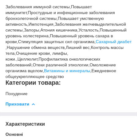
Заболевания иммуной системы,Повышает
иммунитет,Простудные и инфекционные заболевания
бронхолегочной системы,Повышает умственную
активность,Импотенция,Заболевания желчевыделительной
системы,Запоры,Атония кишечника,Усталость,Повышенный
уровень холестерина,Повышенный уровень сахара в
крови,Стимуляция защитных сил организма,
Сахарный диабет
,Нарушение обмена веществ,Лишний вес,Контроль массы
тела,Очищение крови, лимфы,
кожи.,Целлюлит,Профилактика онкологических
заболеваний,Отеки различной этиологии,Омоложение
организма вцелом,
Витамины и минералы
,Ежедневное
общеукрепляющее средство
Категории товара:
Похудение
Приховати
Характеристики
Основні