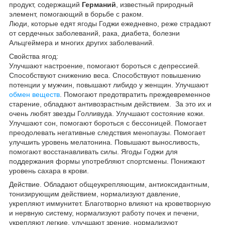
продукт, содержащий
Германий
, известный природный
элемент, помогающий в борьбе с раком.
Люди, которые едят ягоды Годжи ежедневно, реже страдают
от сердечных заболеваний, рака, диабета, болезни
Альцгеймера и многих других заболеваний.
Свойства ягод:
Улучшают настроение, помогают бороться с депрессией.
Способствуют снижению веса. Способствуют повышению
потенции у мужчин, повышают либидо у женщин. Улучшают
обмен веществ
. Помогают предотвратить преждевременное
старение, обладают антивозрастным действием. За это их и
очень любят звезды Голливуда. Улучшают состояние кожи.
Улучшают сон, помогают бороться с бессоницей. Помогает
преодолевать негативные следствия менопаузы. Помогает
улучшить уровень мелатонина. Повышают выносливость,
помогают восстанавливать силы. Ягоды Годжи для
поддержания формы употребляют спортсмены. Понижают
уровень сахара в крови.
Действие. Обладают общеукрепляющим, антиоксидантным,
тонизирующим действием, нормализуют давление,
укрепляют иммунитет. Благотворно влияют на кроветворную
и нервную систему, нормализуют работу почек и печени,
укрепляют легкие, улучшают зрение, нормализуют