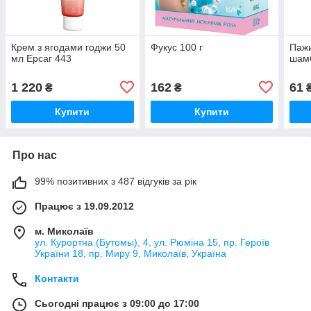
Крем з ягодами годжи 50
Фукус 100 г
Пажи
мл Ерсаг 443
шам
1 220
162
61
₴
₴
Купити
Купити
Про нас
99% позитивних з 487 відгуків за рік
Працює з 19.09.2012
м. Миколаїв
ул. Курортна (Бутомы), 4, ул. Рюміна 15, пр. Героїв
України 18, пр. Миру 9, Миколаїв, Україна
Контакти
Сьогодні працює з 09:00 до 17:00