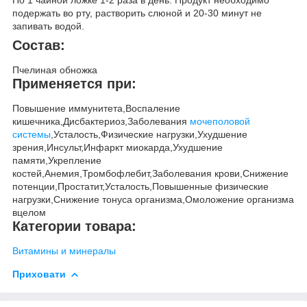
По 1 чайной ложке 1-2 раза в день. Продукт необходимо
подержать во рту, растворить слюной и 20-30 минут не
запивать водой.
Состав:
Пчелиная обножка
Применяется при:
Повышение иммунитета,Воспаление
кишечника,Дисбактериоз,Заболевания
мочеполовой
системы
,Усталость,Физические нагрузки,Ухудшение
зрения,Инсульт,Инфаркт миокарда,Ухудшение
памяти,Укрепление
костей,Анемия,Тромбофлебит,Заболевания крови,Снижение
потенции,Простатит,Усталость,Повышенные физические
нагрузки,Снижение тонуса организма,Омоложение организма
вцелом
Категории товара:
Витамины и минералы
Приховати