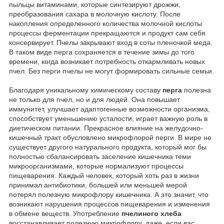
пыльцы витаминами, которые синтезируют дрожжи,
преобразования сахара в молочную кислоту. После
накопления определенного количества молочной кислоты
процессы ферментации прекращаются и продукт сам себя
консервирует. Пчелы закрывают вход в соты пленочкой меда.
В таком виде перга сохраняется в течение зимы до того
времени, когда возникает потребность откармливать новых
пчел. Без перги пчелы не могут формировать сильные семьи.
Благодаря уникальному химическому составу
перга
полезна
не только для пчел, но и для людей. Она повышает
иммунитет, улучшает адаптогенные возможности организма,
способствует уменьшению усталости, играет важную роль в
диетическом питании. Прекрасное влияние на желудочно-
кишечный тракт обусловлено микрофлорой перги. В мире не
существует другого натурального продукта, который мог бы
полностью сбалансировать заселение кишечника теми
микроорганизмами, которые нормализуют процессы
пищеварения. Каждый человек, который хоть раз в жизни
принимал антибиотики, большей или меньшей мерой
потерял полезную микрофлору кишечника. А это значит, что
возникают нарушения процессов пищеварения и изменения
в обмене веществ. Употребление
пчелиного хлеба
восстанавливает полезную микрофлору, даже, если вас