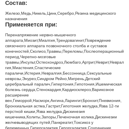
Состав:
Железо,Медь,Никель,Цинк,Серебро,Резина медицинского
назначения
Применяется при:
Перенапряжение нервно-мышечного
аппарата,Миозит,Миалгия,Трендовагинит,Повреждение
связочного аппарата позвоночного столба и суставов
конечностей,Сколиоз,Травмы,Переломы,Послеоперационный
период,Черепно-мозговые
травмы,Инсульт,Остеохондроз,Люмбаго,Артрит,Неврит,Неврал
гия,Миастения,Спастические
параличи,Истерия,Невралгия,Бессонница,Сексуальные
неврозы,Энурез,Синдром Рейно,Мигрень,Детский
церебральный паралич,Гипертония,Гипотония,Ишемическая
болезнь сердца,Стенокардия,Кардиосклероз,Варикозное
расширение
вен,Геморрой,Насморк,Ангина,Ларингит,Бронхит,Пневмония,
Бронхиальная астма,Гастрит,Гипотония желудка,Язва 12-ти
перстной кишки,Язва желудка,Дискинезия
кишечника,Колиты,Запоры,Печеночная колика,Дискинезии
желчевыводящих путей,Панкреатит,Токсикоз у
беременных,Гипергалактия,Гипоргалактия,Сохранение