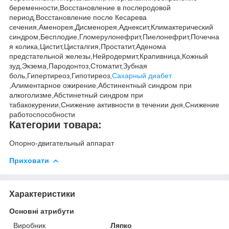
беременности,Восстановление в послеродовой
период,Восстановление после Кесарева
сечения,Аменорея,Дисменорея,Аднексит,Климактерический
синдром,Бесплодие,Гломерулонефрит,Пиелонефрит,Почечна
я колика,Цистит,Цисталгия,Простатит,Аденома
предстательной железы,Нейродермит,Крапивница,Кожный
зуд,Экзема,Пародонтоз,Стоматит,Зубная
боль,Гипертиреоз,Гипотиреоз,
Сахарный диабет
,Алиментарное ожирение,Абстинентный синдром при
алкоголизме,Абстинетный синдром при
табакокурении,Снижение активности в течении дня,Снижение
работоспособности
Категории товара:
Опорно-двигательный аппарат
Приховати
Характеристики
Основні атрибути
Виробник
Ляпко