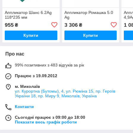
Аппликатор Шанс 6.2Ag
Аппликатор Ромашка 5.0
Аппл
118*235 мм
Ag
4,9A
955
3 306
1 0
₴
₴
Купити
Купити
Про нас
99% позитивних з 483 відгуків за рік
Працює з 19.09.2012
м. Миколаїв
ул. Курортна (Бутомы), 4, ул. Рюміна 15, пр. Героїв
України 18, пр. Миру 9, Миколаїв, Україна
Контакти
Сьогодні працює з 09:00 до 18:00
Показати весь графік роботи