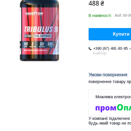
488 ₴
В наявності
Код:
00-0
Купити
+380 (67) 481-83-85
Вайбер
повернення товару п
У компанії підключені
будь-який товар не п