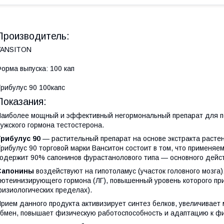
Производитель:
VANSITON
орма выпуска: 100 кап
рибулус 90 100капс
Показания:
аиболее мощный и эффективный негормональный препарат для по
ужского гормона тестостерона.
Трибулус 90
— растительный препарат на основе экстракта растен
рибулус 90 торговой марки Ванситон состоит в том, что применяе
одержит 90% сапонинов фурастанолового типа — основного дейс
Cапонины
воздействуют на гипотоламус (участок головного мозга
ютеинизирующего гормона (ЛГ), повышенный уровень которого пр
изиологических пределах).
рием данного продукта активизирует синтез белков, увеличивает
бмен, повышает физическую работоспособность и адаптацию к фи