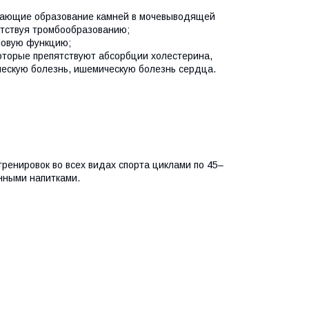
дающие образование камней в мочевыводящей
ятствуя тромбообразованию;
ловую функцию;
которые препятствуют абсорбции холестерина,
ческую болезнь, ишемическую болезнь сердца.
тренировок во всех видах спорта циклами по 45–
нными напитками.