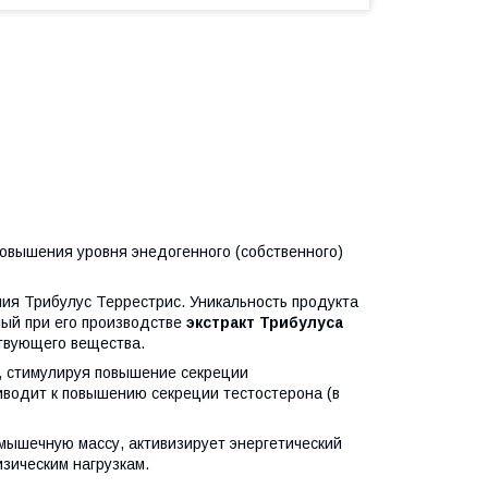
вышения уровня энедогенного (собственного)
ия Трибулус Террестрис. Уникальность продукта
мый при его производстве
экстракт Трибулуса
твующего вещества.
), стимулируя повышение секреции
иводит к повышению секреции тестостерона (в
 мышечную массу, активизирует энергетический
зическим нагрузкам.