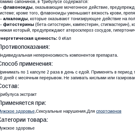
омимо сапонинов, в Трибулусе содержатся:
—
флавоноиды
, оказывающие мочегонное действие, предупреж
истеме; кроме того, флавоноиды уменьшают вязкость крови, преп
—
алкалоиды
, которые оказывают тонизирующее действие на по
—
фитостерины
(бета-ситостерин, кампестерин, стигмастерин), 
нижая который, предупреждают атеросклероз сосудов, гипертони
Энергетическая ценность:
0 кКал
Противопоказания:
ндивидуальная непереносимость компонентов препарата.
Способ применения:
ринимать по 1 капсуле 2 раза в день с едой. Применять в период 
0 дней с месячным перерывом. Не запивать кислыми или газирова
Состав:
рибулуса экстракт
Применяется при:
ужское здоровье
,Сексуальные нарушения,Для
спортсменов
Категории товара:
ужское здоровье