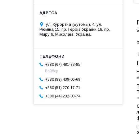
ул. Курортна (Бутомы), 4, ул.
Рюміна 15, пр. Героїв України 18, пр.
Миру 9, Миколаїв, Україна
Ф
Т
+380 (67) 481-83-85
Вайбер
Н
м
+380 (99) 439-06-69
+380 (51) 270-17-71
Т
+380 (44) 232-03-74
с
л
ф
П
о