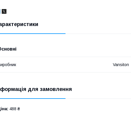
арактеристики
Основні
иробник
Vansiton
нформація для замовлення
іна:
488 ₴