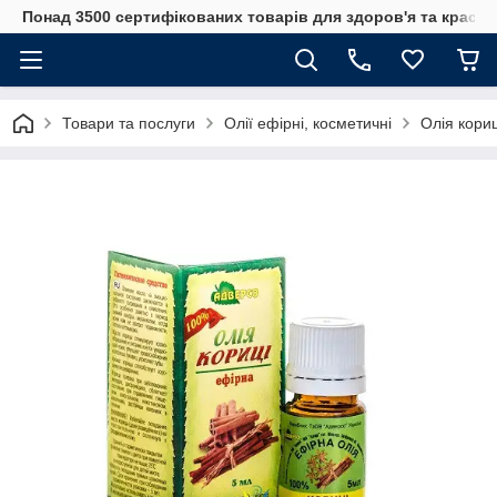
Понад 3500 сертифікованих товарів для здоров'я та краси
Товари та послуги
Олії ефірні, косметичні
Олія кориц