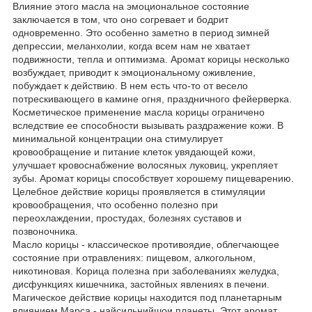
Влияние этого масла на эмоциональное состояние
заключается в том, что оно согревает и бодрит
одновременно. Это особенно заметно в период зимней
депрессии, меланхолии, когда всем нам не хватает
подвижности, тепла и оптимизма. Аромат корицы несколько
возбуждает, приводит к эмоциональному оживление,
побуждает к действию. В нем есть что-то от весело
потрескивающего в камине огня, праздничного фейерверка.
Косметическое применение масла корицы ограничено
вследствие ее способности вызывать раздражение кожи. В
минимальной концентрации она стимулирует
кровообращение и питание клеток увядающей кожи,
улучшает кровоснабжение волосяных луковиц, укрепляет
зубы. Аромат корицы способствует хорошему пищеварению.
Целебное действие корицы проявляется в стимуляции
кровообращения, что особенно полезно при
переохлаждении, простудах, болезнях суставов и
позвоночника.
Масло корицы - классическое противоядие, облегчающее
состояние при отравлениях: пищевом, алкогольном,
никотиновая. Корица полезна при заболеваниях желудка,
дисфункциях кишечника, застойных явлениях в печени.
Магическое действие корицы находится под планетарным
влиянием Марса - найсильнийшои планеты. Этот аромат