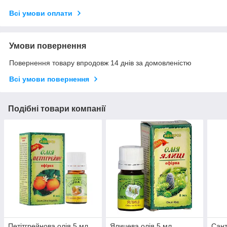
Всі умови оплати
Умови повернення
Повернення товару впродовж 14 днів за домовленістю
Всі умови повернення
Подібні товари компанії
Петітгрейнова олія 5 мл
Ялицева олія 5 мл
Сант