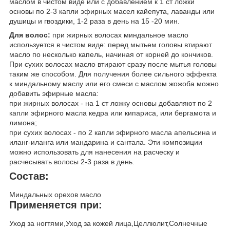
маслом в чистом виде или с добавлением к 1 ст ложки
основы по 2-3 капли эфирных масел кайепута, лаванды или
душицы и гвоздики, 1-2 раза в день на 15 -20 мин.
Для волос:
при жирных волосах миндальное масло
используется в чистом виде: перед мытьем головы втирают
масло по несколько капель, начиная от корней до кончиков.
При сухих волосах масло втирают сразу после мытья головы
таким же способом. Для получения более сильного эффекта
к миндальному маслу или его смеси с маслом жожоба можно
добавить эфирные масла:
при жирных волосах - на 1 ст ложку основы добавляют по 2
капли эфирного масла кедра или кипариса, или бергамота и
лимона;
при сухих волосах - по 2 капли эфирного масла апельсина и
иланг-иланга или мандарина и сантала. Эти композиции
можно использовать для нанесения на расческу и
расчесывать волосы 2-3 раза в день.
Состав:
Миндальных орехов масло
Применяется при:
Уход за ногтями,Уход за кожей лица,Целлюлит,Солнечные