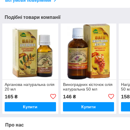
Всі умови повернення
Подібні товари компанії
Арганова натуральна олія
Виноградних кісточок олія
Нагі
20 мл
натуральна 50 мл
50 м
165
146
158
₴
₴
Купити
Купити
Про нас