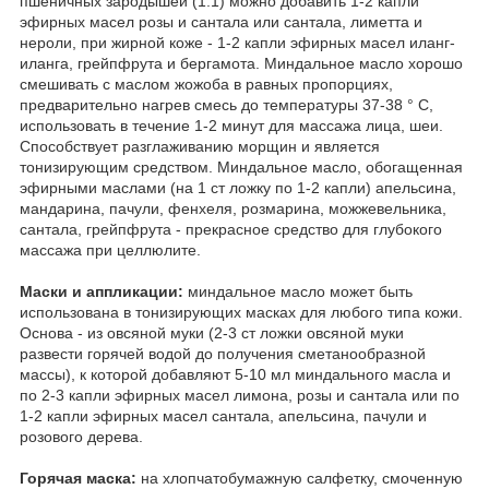
пшеничных зародышей (1:1) можно добавить 1-2 капли
эфирных масел розы и сантала или сантала, лиметта и
нероли, при жирной коже - 1-2 капли эфирных масел иланг-
иланга, грейпфрута и бергамота. Миндальное масло хорошо
смешивать с маслом жожоба в равных пропорциях,
предварительно нагрев смесь до температуры 37-38 ° C,
использовать в течение 1-2 минут для массажа лица, шеи.
Способствует разглаживанию морщин и является
тонизирующим средством. Миндальное масло, обогащенная
эфирными маслами (на 1 ст ложку по 1-2 капли) апельсина,
мандарина, пачули, фенхеля, розмарина, можжевельника,
сантала, грейпфрута - прекрасное средство для глубокого
массажа при целлюлите.
Маски и аппликации:
миндальное масло может быть
использована в тонизирующих масках для любого типа кожи.
Основа - из овсяной муки (2-3 ст ложки овсяной муки
развести горячей водой до получения сметанообразной
массы), к которой добавляют 5-10 мл миндального масла и
по 2-3 капли эфирных масел лимона, розы и сантала или по
1-2 капли эфирных масел сантала, апельсина, пачули и
розового дерева.
Горячая маска:
на хлопчатобумажную салфетку, смоченную