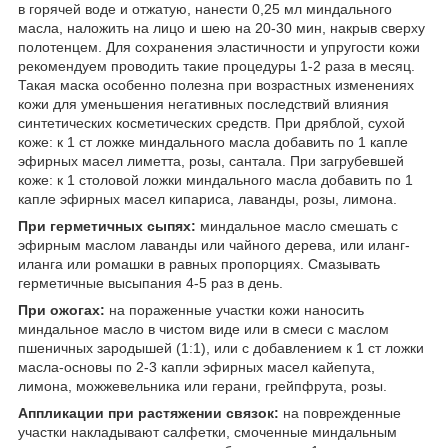
в горячей воде и отжатую, нанести 0,25 мл миндального
масла, наложить на лицо и шею на 20-30 мин, накрыв сверху
полотенцем. Для сохранения эластичности и упругости кожи
рекомендуем проводить такие процедуры 1-2 раза в месяц.
Такая маска особенно полезна при возрастных изменениях
кожи для уменьшения негативных последствий влияния
синтетических косметических средств. При дряблой, сухой
коже: к 1 ст ложке миндального масла добавить по 1 капле
эфирных масел лиметта, розы, сантала. При загрубевшей
коже: к 1 столовой ложки миндального масла добавить по 1
капле эфирных масел кипариса, лаванды, розы, лимона.
При герметичных сыпях:
миндальное масло смешать с
эфирным маслом лаванды или чайного дерева, или иланг-
иланга или ромашки в равных пропорциях. Смазывать
герметичные высыпания 4-5 раз в день.
При ожогах:
на пораженные участки кожи наносить
миндальное масло в чистом виде или в смеси с маслом
пшеничных зародышей (1:1), или с добавлением к 1 ст ложки
масла-основы по 2-3 капли эфирных масел кайепута,
лимона, можжевельника или герани, грейпфрута, розы.
Аппликации при растяжении связок:
на поврежденные
участки накладывают салфетки, смоченные миндальным