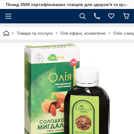
Понад 3500 сертифікованих товарів для здоров'я та краси
Товари та послуги
Олії ефірні, косметичні
Олія з ми