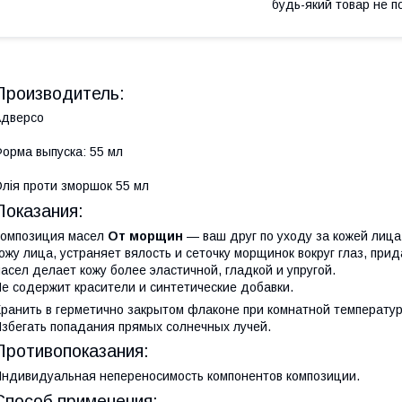
будь-який товар не п
Производитель:
Адверсо
орма выпуска: 55 мл
лія проти зморшок 55 мл
Показания:
омпозиция масел
От морщин
— ваш друг по уходу за кожей лица
ожу лица, устраняет вялость и сеточку морщинок вокруг глаз, при
асел делает кожу более эластичной, гладкой и упругой.
е содержит красители и синтетические добавки.
ранить в герметично закрытом флаконе при комнатной температу
збегать попадания прямых солнечных лучей.
Противопоказания:
ндивидуальная непереносимость компонентов композиции.
Способ применения: