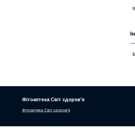
В
І
Ц
Фітоаптека Світ здоров'я
Фітоаптека Світ здоров'я