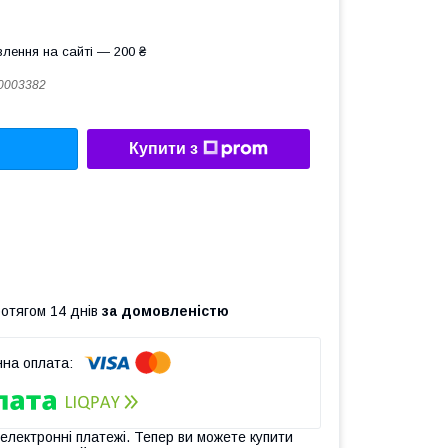
лення на сайті — 200 ₴
0003382
Купити з
ротягом 14 днів
за домовленістю
 електронні платежі. Тепер ви можете купити