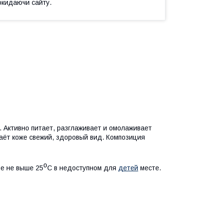
окидаючи сайту.
. Активно питает, разглаживает и омолаживает
даёт коже свежий, здоровый вид. Композиция
о
ре не выше 25
С в недоступном для
детей
месте.