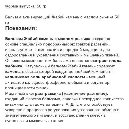
Форма выпуска: 50 гр
Бальзам активирующий Жабий камень с маслом рыжика 50
гр
Показания:
Бальзам Жабий камень с маслом рыж
ика
создан на
основе специально подобранных экстрактов растений,
используемых в гомеопатии и народной медицине для
оздоровления и укрепления суставных и мышечных тканей.
Основным компонентом бальзама является
экстракт плода
жабника.
Натуральный бальзам Жабий камень содержит
камедь
, в состав которой входит ценнейший компонент -
кальциевая соль арабиковой кислоты
- мощный
активатор кальциево-фосфорного обмена и регулятор
проницаемости тканей.
Масляный
экстракт рыжика (масличное растение),
входящий в состав бальзама, содержит рекордное количества
витамина Е, а так же витамины А, Д, К, что способствует
ускорению процессов регулирования углеводного обмена и
энергетического питания, и восстановления клеток в
суставных и мышечных тканях.