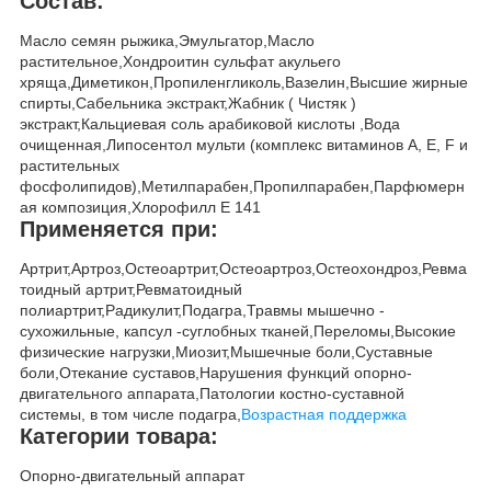
Состав:
Масло семян рыжика,Эмульгатор,Масло
растительное,Хондроитин сульфат акульего
хряща,Диметикон,Пропиленгликоль,Вазелин,Высшие жирные
спирты,Сабельника экстракт,Жабник ( Чистяк )
экстракт,Кальциевая соль арабиковой кислоты ,Вода
очищенная,Липосентол мульти (комплекс витаминов А, Е, F и
растительных
фосфолипидов),Метилпарабен,Пропилпарабен,Парфюмерн
ая композиция,Хлорофилл Е 141
Применяется при:
Артрит,Артроз,Остеоартрит,Остеоартроз,Остеохондроз,Ревма
тоидный артрит,Ревматоидный
полиартрит,Радикулит,Подагра,Травмы мышечно -
сухожильные, капсул -суглобных тканей,Переломы,Высокие
физические нагрузки,Миозит,Мышечные боли,Суставные
боли,Отекание суставов,Нарушения функций опорно-
двигательного аппарата,Патологии костно-суставной
системы, в том числе подагра,
Возрастная поддержка
Категории товара:
Опорно-двигательный аппарат