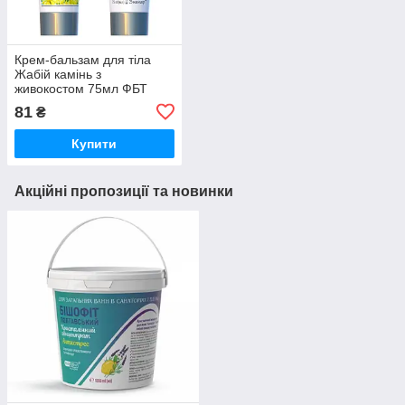
Крем-бальзам для тіла
Жабій камінь з
живокостом 75мл ФБТ
81
₴
Купити
Акційні пропозиції та новинки