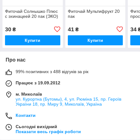
Фиточай Солнышко Плюс
Фиточай Мультифрукт 20
Фито
с эхинацеей 20 пак (ЭКО)
пак
прос
30
41
34
₴
₴
Купити
Купити
Про нас
99% позитивних з 488 відгуків за рік
Працює з 19.09.2012
м. Миколаїв
ул. Курортна (Бутомы), 4, ул. Рюміна 15, пр. Героїв
України 18, пр. Миру 9, Миколаїв, Україна
Контакти
Сьогодні вихідний
Показати весь графік роботи