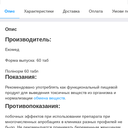
Опис
Характеристики
Доставка
Оплата
Умови п
Опис
Производитель:
Екомед
Форма выпуска: 60 таб
Полінорм 60 табл
Показания:
Рекомендовано употреблять как функциональный пищевой
продукт для выведения токсичных веществ из организма и
нормализации
обмена веществ
.
Противопоказания:
побочных эффектов при использовании препарата при
многочисленных апробациях в клиниках разных профилей не
было. Не рекомендуется принимать беременным женщинам,