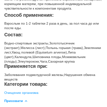
кормящим матерям, при повышенной индивидуальной
чувствительности к компонентам продукта.
Способ применения:
Взрослым по 1-2 таблетки 2 раза в день, за пол часа до или
после еды.
Состав:
Водно-спиртовые экстракты,Золототысячник
(экстракт),Мелисса (лист),Полынь горькая (трава),Земляники
лист,Хвощ полевой (Equisetum arvense),Липа
(цвет),Календула,Шиповника плоды,Можжевельник
(плоды),Элеутерококк,Чага,Сахарная крупка
Применяется при:
Заболевания поджелудочной железы,Нарушения обмена
веществ
Категории товара:
Очищение организма
Приховати