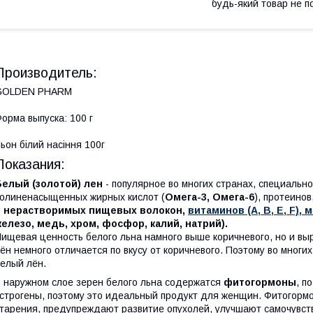
будь-який товар не п
Производитель:
GOLDEN PHARM
орма выпуска: 100 г
ьон білий насіння 100г
Показания:
Белый (золотой) лен
- популярное во многих странах, специально
олиненасыщенных жирных кислот (
Омега-3, Омега-6
), протеино
и нерастворимых пищевых волокон,
витаминов (А, В, Е, F),
елезо, медь, хром, фосфор, калий, натрий).
ищевая ценность белого льна намного выше коричневого, но и вы
ён немного отличается по вкусу от коричневого. Поэтому во мног
елый лён.
 наружном слое зерен белого льна содержатся
фитогормоны
, п
строгены, поэтому это идеальный продукт для женщин. Фитогор
тарения, предупреждают развитие опухолей, улучшают самочувст