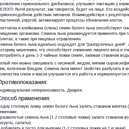
роявление гормонального дисбаланса, улучшают лактацию у корм
ЕЛОГО ЛЬНА результат, как говорится, будет на лице. Его возде
ормоноподобном действии лигнанов. Взаимодействуя с рецепторам
ластичной, упругой, активизируют процессы обновления клеток.
летчатка и клейковина (слизь) семян белого льна способствуют с
чищению организма. Семена льна рекомендуется применять при га
олитах, а также при пищевых отравлениях.
емена белого льна идеально подходят для "разгрузочных дней".
оторику кишечника, что способствует снижению лишнего веса и о
потреблять в день 2-3 чайные ложки семян, запивая стаканом воды
елый лен можно смешивать с овсянкой, медом, мягким сыром,кефир
ем, полезным блюдом. Семена льна имеют свойство разбухать в к
оличества слизи и масла улучшается его работа и нормализуется
Противопоказания:
ндивидуальная непереносимость. Диарея.
Способ применения:
 одну столовую ложку семян белого льна залить стаканом кипятка (
еменами;
 размолотые семена льна (1-2 столовые ложки) залить стаканом в
огурты, салаты);
 добавлять в тесто для выпечки (1-2 столовых ложки на 1 кг муки).