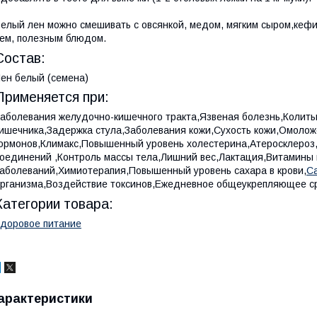
елый лен можно смешивать с овсянкой, медом, мягким сыром,кефир
ем, полезным блюдом.
Состав:
ен белый (семена)
Применяется при:
аболевания желудочно-кишечного тракта,Язвеная болезнь,Колит
ишечника,Задержка стула,Заболевания кожи,Сухость кожи,Омолож
ормонов,Климакс,Повышенный уровень холестерина,Атеросклеро
оединений ,Контроль массы тела,Лишний вес,Лактация,Витамины
аболеваний,Химиотерапия,Повышенный уровень сахара в крови,
С
рганизма,Воздействие токсинов,Ежедневное общеукрепляющее с
Категории товара:
доровое питание
арактеристики