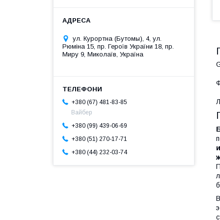
ул. Курортна (Бутомы), 4, ул.
Рюміна 15, пр. Героїв України 18, пр.
Миру 9, Миколаїв, Україна
Ф
Л
+380 (67) 481-83-85
Вайбер
+380 (99) 439-06-69
п
+380 (51) 270-17-71
+380 (44) 232-03-74
ж
П
л
б
В
э
с