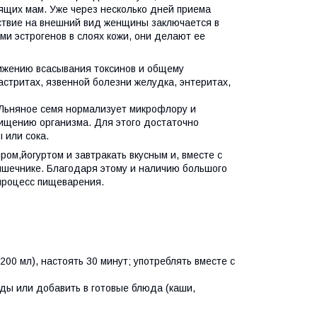
ящих мам. Уже через несколько дней приема
йствие на внешний вид женщины заключается в
и эстрогенов в слоях кожи, они делают ее
нижению всасывания токсинов и общему
стритах, язвенной болезни желудка, энтеритах,
 Льняное семя нормализует микрофлору и
чищению организма. Для этого достаточно
 или сока.
ом,йогуртом и завтракать вкусным и, вместе с
ишечнике. Благодаря этому и наличию большого
 процесс пищеварения.
200 мл), настоять 30 минут; употреблять вместе с
оды или добавить в готовые блюда (каши,