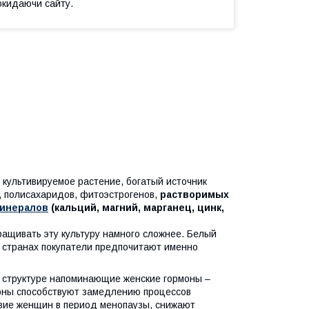
окидаючи сайту.
 культивируемое растение, богатый источник
в, полисахаридов, фитоэстрогенов,
растворимых
 минералов
(кальций, магний, марганец, цинк,
ращивать эту культуру намного сложнее. Белый
их странах покупатели предпочитают именно
о структуре напоминающие женские гормоны –
моны способствуют замедлению процессов
вие женщин в период менопаузы, снижают