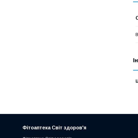
В
І
Ц
Фітоаптека Світ здоров'я