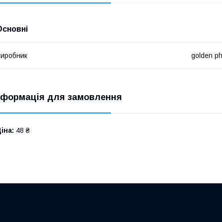
Основні
иробник
golden p
нформація для замовлення
іна:
48 ₴