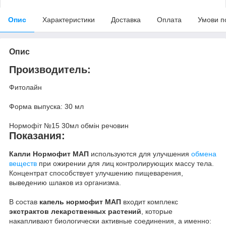
Опис
Характеристики
Доставка
Оплата
Умови п
Опис
Производитель:
Фитолайн
Форма выпуска: 30 мл
Нормофіт №15 30мл обмін речовин
Показания:
Капли Нормофит МАП
используются для улучшения
обмена
веществ
при ожирении для лиц контролирующих массу тела.
Концентрат способствует улучшению пищеварения,
выведению шлаков из организма.
В состав
капель нормофит МАП
входит комплекс
экстрактов лекарственных растений
, которые
накапливают биологически активные соединения, а именно: