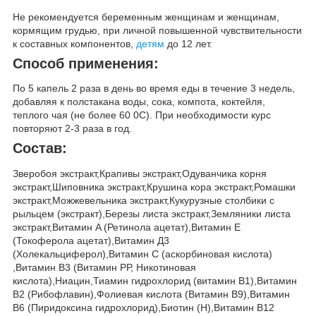
Не рекомендуется беременным женщинам и женщинам,
кормящим грудью, при личной повышенной чувствительности
к составных компонентов,
детям
до 12 лет.
Способ применения:
По 5 капель 2 раза в день во время еды в течение 3 недель,
добавляя к полстакана воды, сока, компота, коктейля,
теплого чая (не более 60 0С). При необходимости курс
повторяют 2-3 раза в год.
Состав:
Зверобоя экстракт,Крапивы экстракт,Одуванчика корня
экстракт,Шиповника экстракт,Крушина кора экстракт,Ромашки
экстракт,Можжевельника экстракт,Кукурузные столбики с
рыльцем (экстракт),Березы листа экстракт,Земляники листа
экстракт,Витамин A (Ретинола ацетат),Витамин Е
(Токоферола ацетат),Витамин Д3
(Холекальциферол),Витамин С (аскорбиновая кислота)
,Витамин В3 (Витамин РР, Никотиновая
кислота),Ниацин,Тиамин гидрохлорид (витамин В1),Витамин
В2 (Рибофлавин),Фолиевая кислота (Витамин В9),Витамин
В6 (Пиридоксина гидрохлорид),Биотин (Н),Витамин B12