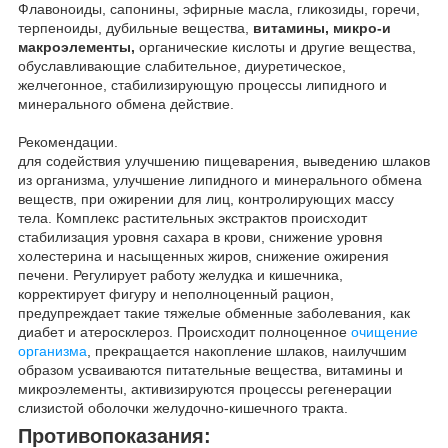
Флавоноиды, сапонины, эфирные масла, гликозиды, горечи,
терпеноиды, дубильные вещества,
витамины, микро-и
макроэлементы,
органические кислоты и другие вещества,
обуславливающие слабительное, диуретическое,
желчегонное, стабилизирующую процессы липидного и
минерального обмена действие.
Рекомендации.
для содействия улучшению пищеварения, выведению шлаков
из организма, улучшение липидного и минерального обмена
веществ, при ожирении для лиц, контролирующих массу
тела. Комплекс растительных экстрактов происходит
стабилизация уровня сахара в крови, снижение уровня
холестерина и насыщенных жиров, снижение ожирения
печени. Регулирует работу желудка и кишечника,
корректирует фигуру и неполноценный рацион,
предупреждает такие тяжелые обменные заболевания, как
диабет и атеросклероз. Происходит полноценное
очищение
организма
, прекращается накопление шлаков, наилучшим
образом усваиваются питательные вещества, витамины и
микроэлементы, активизируются процессы регенерации
слизистой оболочки желудочно-кишечного тракта.
Противопоказания: