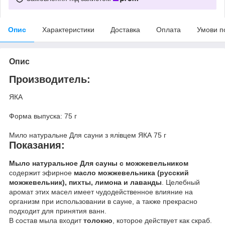
Опис
Характеристики
Доставка
Оплата
Умови п
Опис
Производитель:
ЯКА
Форма выпуска: 75 г
Мило натуральне Для сауни з ялівцем ЯКА 75 г
Показания:
Мыло натуральное Для сауны с можжевельником
содержит эфирное
масло можжевельника (русский
можжевельник), пихты, лимона и лаванды
. Целебный
аромат этих масел имеет чудодейственное влияние на
организм при использовании в сауне, а также прекрасно
подходит для принятия ванн.
В состав мыла входит
толокно
, которое действует как скраб.